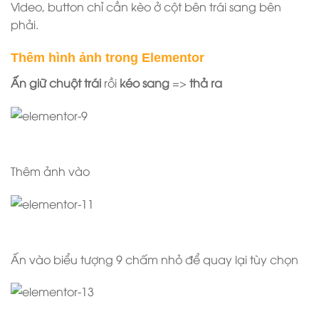
Video, button chỉ cần kèo ở cột bên trái sang bên
phải.
Thêm hình ảnh trong Elementor
Ấn giữ chuột trái
rồi
kéo sang
=>
thả ra
Thêm ảnh vào
Ấn vào biểu tượng 9 chấm nhỏ để quay lại tùy chọn