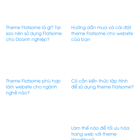
Theme Flatsome là gì? Tại
Hướng dẫn mua và cài đặt
sao nên sử dụng Flatsome
theme Flatsome cho website
cho Doanh nghiệp?
của bạn
Theme Flatsome phù hợp
Có cần kiến thức lập trình
làm website cho ngành
để sử dụng theme Flatsome?
nghề nào?
Làm thế nào để tối ưu hóa
trang web với theme
WordPress?