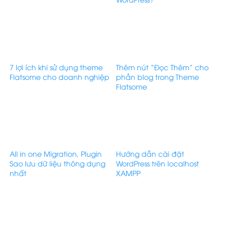
7 lợi ích khi sử dụng theme
Thêm nút “Đọc Thêm” cho
Flatsome cho doanh nghiệp
phần blog trong Theme
Flatsome
All in one Migration, Plugin
Hướng dẫn cài đặt
Sao lưu dữ liệu thông dụng
WordPress trên localhost
nhất
XAMPP