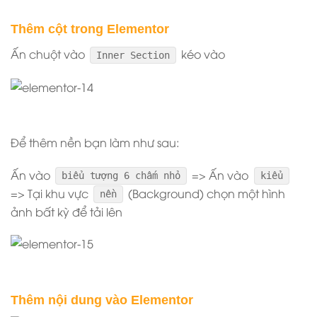
Thêm cột trong Elementor
Ấn chuột vào
kéo vào
Inner Section
Để thêm nền bạn làm như sau:
Ấn vào
=> Ấn vào
biểu tượng 6 chấm nhỏ
kiểu
=> Tại khu vực
(Background) chọn một hình
nền
ảnh bất kỳ để tải lên
Thêm nội dung vào Elementor