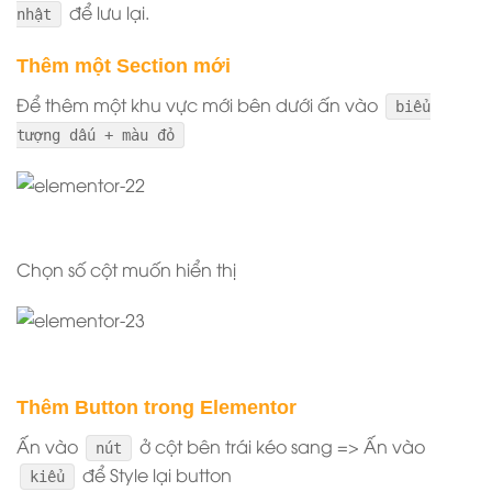
để lưu lại.
nhật
Thêm một Section mới
Để thêm một khu vực mới bên dưới ấn vào
biểu
tượng dấu + màu đỏ
Chọn số cột muốn hiển thị
Thêm Button trong Elementor
Ấn vào
ở cột bên trái kéo sang => Ấn vào
nút
để Style lại button
kiểu