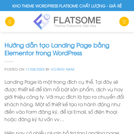
Skip
KHO THEME WORDPRESS FLATSOME CHẤT LƯỢNG - GIÁ RẺ
to
content
Hướng dẫn tạo Landing Page bằng
Elementor trong WordPress
POSTED ON
17/08/2025
BY
HOÀNG NAM
Landing Page là một trang đích cụ thể. Tại đây sẽ
được thiết kế để làm nổi bật sản phẩm, dịch vụ hay
giới thiệu công ty. Với mục đích là tạo ra chuyển đổi
khách hàng. Một số thiết kế tạo ra hành động như
điền vào Form đăng ký, để lại Email, số điện thoại
hoặc đăng ký tư vấn vv…
Hiện nay có nhiều plugin hỗ trợ tạo Landing page