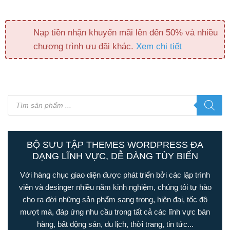
Nạp tiền nhận khuyến mãi lên đến 50% và nhiều
chương trình ưu đãi khác.
Xem chi tiết
Tìm
kiếm
sản
phẩm
BỘ SƯU TẬP THEMES WORDPRESS ĐA
DẠNG LĨNH VỰC, DỄ DÀNG TÙY BIẾN
Với hàng chục giao diện được phát triển bởi các lập trình
viên và desinger nhiều năm kinh nghiệm, chúng tôi tự hào
cho ra đời những sản phẩm sang trong, hiện đại, tốc độ
mượt mà, đáp ứng nhu cầu trong tất cả các lĩnh vực bán
hàng, bất động sản, du lịch, thời trang, tin tức...