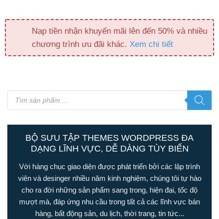
Nạp tiền nhận khuyến mãi lên đến 50% và nhiều
chương trình ưu đãi khác.
Xem chi tiết
Tìm
kiếm
sản
phẩm
BỘ SƯU TẬP THEMES WORDPRESS ĐA
DẠNG LĨNH VỰC, DỄ DÀNG TÙY BIẾN
Với hàng chục giao diện được phát triển bởi các lập trình
viên và desinger nhiều năm kinh nghiệm, chúng tôi tự hào
cho ra đời những sản phẩm sang trong, hiện đại, tốc độ
mượt mà, đáp ứng nhu cầu trong tất cả các lĩnh vực bán
hàng, bất động sản, du lịch, thời trang, tin tức...