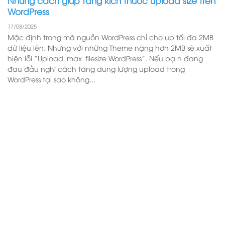
Những cách giúp tăng kích thước upload size trên
WordPress
17/08/2025
Mặc định trong mã nguồn WordPress chỉ cho up tối đa 2MB
dữ liệu lên. Nhưng với những Theme nặng hơn 2MB sẽ xuất
hiện lỗi “Upload_max_filesize WordPress”. Nếu bạ n đang
đau đầu nghĩ cách tăng dung lượng upload trong
WordPress tại sao không...