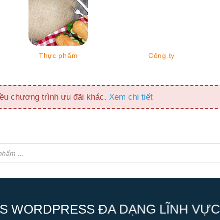
Thực phẩm
Công ty
ều chương trình ưu đãi khác.
Xem chi tiết
S WORDPRESS ĐA DẠNG LĨNH VỰC,