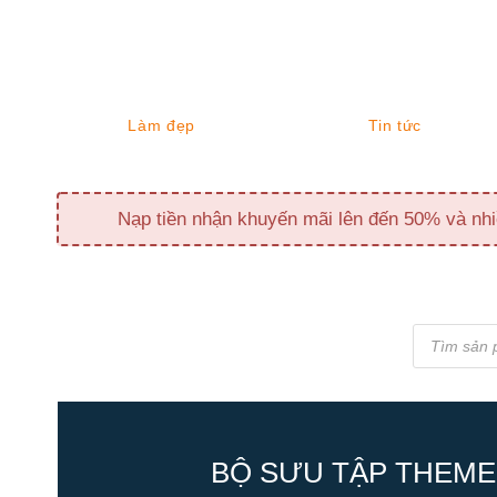
Làm đẹp
Tin tức
Nạp tiền nhận khuyến mãi lên đến 50% và nhi
Tìm
kiếm
sản
phẩm
BỘ SƯU TẬP THEME