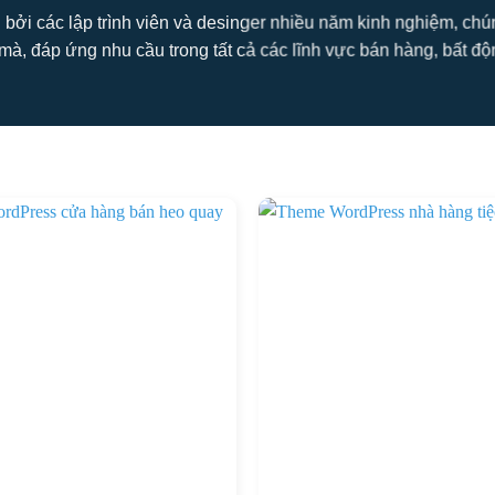
 bởi các lập trình viên và desinger nhiều năm kinh nghiệm, ch
mà, đáp ứng nhu cầu trong tất cả các lĩnh vực bán hàng, bất động s