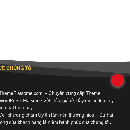
VỀ CHÚNG TÔI
.
ThemeFlatsome.com
– Chuyên cung cấp Theme
WordPress Flatsome Vệt Hóa, giá rẻ, đầy đủ thể loại, uy
tín nhất hiện nay.
Với phương châm Uy tín làm nên thương hiệu – Sự hài
lòng của khách hàng là niềm hạnh phúc của chúng tôi.