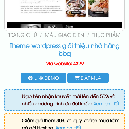
TRANG CHỦ
/
MẪU GIAO DIỆN
/
THỰC PHẨM
Theme wordpress giới thiệu nhà hàng
bbq
Mã website: 4329
LINK DEMO
ĐẶT MUA
Nạp tiền nhận khuyến mãi lên đến 50% và
nhiều chương trình ưu đãi khác.
Xem chi tiết
Giảm giá thêm 30% khi quý khách mua kèm
cả gói Hosting.
Xem chi tiết