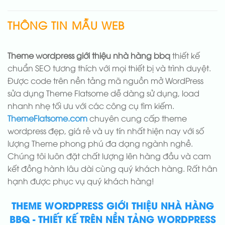
THÔNG TIN MẪU WEB
Theme wordpress giới thiệu nhà hàng bbq
thiết kế
chuẩn SEO tương thích với mọi thiết bị và trình duyệt.
Được code trên nền tảng mã nguồn mở WordPress
sửa dụng Theme Flatsome dễ dàng sử dụng, load
nhanh nhẹ tối ưu với các công cụ tìm kiếm.
ThemeFlatsome.com
chuyên cung cấp theme
wordpress đẹp, giá rẻ và uy tín nhất hiện nay với số
lượng Theme phong phú đa dạng ngành nghề.
Chúng tôi luôn đặt chất lượng lên hàng đầu và cam
kết đồng hành lâu dài cùng quý khách hàng. Rất hân
hạnh được phục vụ quý khách hàng!
THEME WORDPRESS GIỚI THIỆU NHÀ HÀNG
BBQ - THIẾT KẾ TRÊN NỀN TẢNG WORDPRESS