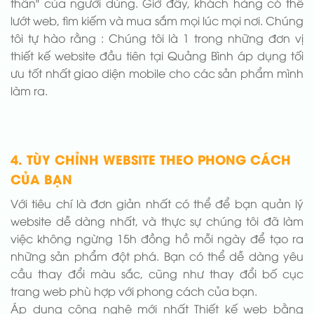
thân" của người dùng. Giờ đây, khách hàng có thể
lướt web, tìm kiếm và mua sắm mọi lúc mọi nơi. Chúng
tôi tự hào rằng : Chúng tôi là 1 trong những đơn vị
thiết kế website đầu tiên tại Quảng Bình áp dụng tối
ưu tốt nhất giao diện mobile cho các sản phẩm mình
làm ra.
4. TÙY CHỈNH WEBSITE THEO PHONG CÁCH
CỦA BẠN
Với tiêu chí là đơn giản nhất có thể để bạn quản lý
website dễ dàng nhất, và thực sự chúng tôi đã làm
việc không ngừng 15h đồng hồ mỗi ngày để tạo ra
những sản phẩm đột phá. Bạn có thể dễ dàng yêu
cầu thay đổi màu sắc, cũng như thay đổi bố cục
trang web phù hợp với phong cách của bạn.
Áp dụng công nghệ mới nhất Thiết kế web bằng