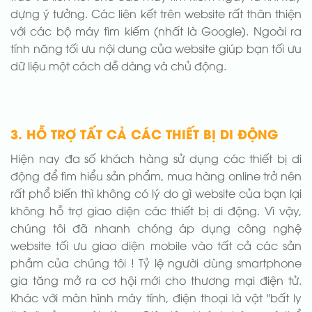
dựng ý tưởng. Các liên kết trên website rất thân thiện
với các bộ máy tìm kiếm (nhất là Google). Ngoài ra
tính năng tối ưu nội dung của website giúp bạn tối ưu
dữ liệu một cách dễ dàng và chủ động.
3. HỖ TRỢ TẤT CẢ CÁC THIẾT BỊ DI ĐỘNG
Hiện nay đa số khách hàng sử dụng các thiết bị di
động để tìm hiểu sản phẩm, mua hàng online trở nên
rất phổ biến thì không có lý do gì website của bạn lại
không hỗ trợ giao diện các thiết bị di động. Vì vậy,
chúng tôi đã nhanh chóng áp dụng công nghệ
website tối ưu giao diện mobile vào tất cả các sản
phầm của chúng tôi ! Tỷ lệ người dùng smartphone
gia tăng mở ra cơ hội mới cho thương mại điện tử.
Khác với màn hình máy tính, điện thoại là vật "bất ly