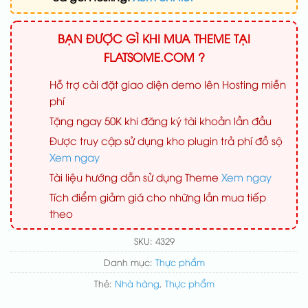
BẠN ĐƯỢC GÌ KHI MUA THEME TẠI
FLATSOME.COM ?
Hỗ trợ cài đặt giao diện demo lên Hosting miễn
phí
Tặng ngay 50K khi đăng ký tài khoản lần đầu
Được truy cập sử dụng kho plugin trả phí đồ sộ
Xem ngay
Tài liệu hướng dẫn sử dụng Theme
Xem ngay
Tích điểm giảm giá cho những lần mua tiếp
theo
SKU:
4329
Danh mục:
Thực phẩm
Thẻ:
Nhà hàng
,
Thực phẩm