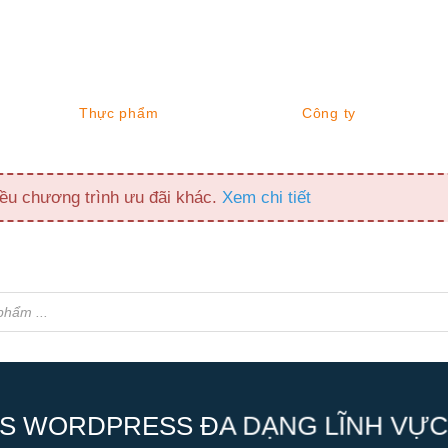
Thực phẩm
Công ty
ều chương trình ưu đãi khác.
Xem chi tiết
S WORDPRESS ĐA DẠNG LĨNH VỰC,