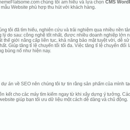
 ThemeFlatsome.com chúng tôi am hiểu và lựa chọn
CMS Word
a mẫu Website phù hợp thu hút với khách hàng.
 tôi đã tìm hiểu, nghiên cứu và trải nghiệm qua nhiều nền tản
 do sau: công nghệ tốt nhất, được nhiều doanh nghiệp lớn nhỏ
 thế giới nâng cấp liên tục, khả năng bảo mật tuyệt vời, dễ s
ất. Giúp tăng tỉ lệ chuyển tổi tối đa. Việc tăng tỉ lệ chuyển đổ
ng bùng nổ như hiện nay.
dự án về SEO nên chúng tôi tự tin rằng sản phẩm của mình tạo
ên kết cho các máy tìm kiếm ngay từ khi xây dựng ý tưởng. Các l
 website giúp bạn tối ưu dữ liệu một cách dễ dàng và chủ động.