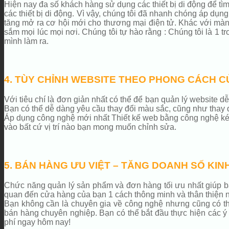
Hiện nay đa số khách hàng sử dụng các thiết bị di động để tìm
các thiết bị di động. Vì vậy, chúng tôi đã nhanh chóng áp dụ
tăng mở ra cơ hội mới cho thương mại điện tử. Khác với màn h
sắm mọi lúc mọi nơi. Chúng tôi tự hào rằng : Chúng tôi là 1 t
mình làm ra.
4. TÙY CHỈNH WEBSITE THEO PHONG CÁCH C
Với tiêu chí là đơn giản nhất có thể để bạn quản lý website
Bạn có thể dễ dàng yêu cầu thay đổi màu sắc, cũng như thay 
Áp dụng công nghệ mới nhất Thiết kế web bằng công nghệ kéo 
vào bất cứ vị trí nào bạn mong muốn chỉnh sửa.
5. BÁN HÀNG ƯU VIỆT – TĂNG DOANH SỐ KIN
Chức năng quản lý sản phẩm và đơn hàng tối ưu nhất giúp bạ
quan đến cửa hàng của bạn 1 cách thông minh và thân thiện n
Bạn không cần là chuyên gia về công nghệ nhưng cũng có thể 
bán hàng chuyên nghiệp. Bạn có thể bắt đầu thực hiện các ý
phí ngay hôm nay!