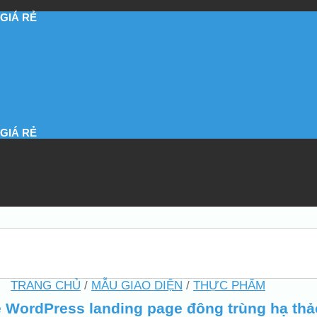
GIÁ RẺ
GIÁ RẺ
TRANG CHỦ
/
MẪU GIAO DIỆN
/
THỰC PHẨM
WordPress landing page đông trùng hạ thả