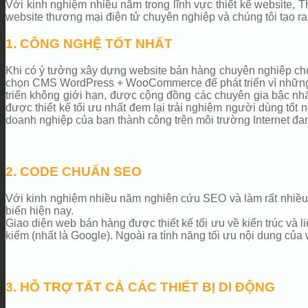
Với kinh nghiệm nhiều năm trong lĩnh vực thiết kế website,
website thương mại điện tử chuyên nghiệp và chúng tôi tạo r
1. CÔNG NGHỆ TỐT NHẤT
Khi có ý tưởng xây dựng website bán hàng chuyên nghiệp chúng
chọn CMS WordPress + WooCommerce để phát triển vì những lý
triển không giới hạn, được cộng đồng các chuyên gia bậc nhất
được thiết kế tối ưu nhất đem lại trải nghiệm người dùng tốt nh
doanh nghiệp của bạn thành công trên môi trường Internet đa
2. CODE CHUẨN SEO
Với kinh nghiệm nhiều năm nghiên cứu SEO và làm rất nhiều 
biến hiện nay.
Giao diện web bán hàng được thiết kế tối ưu về kiến trúc và li
kiếm (nhất là Google). Ngoài ra tính năng tối ưu nội dung của
3. HỖ TRỢ TẤT CẢ CÁC THIẾT BỊ DI ĐỘNG