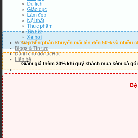
Du lịch
Giáo dục
Làm đẹp
Nội thất
Thực phẩm
Tin tức
Xe hơi
Web Hosting
Nạp tiền nhận khuyến mãi lên đến 50% và nhiều c
Blogs & Tin tức
Dành cho đối tác
Liên hệ
Giảm giá thêm 30% khi quý khách mua kèm cả gói
BẠ