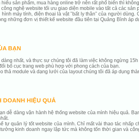
 hiểu sản phẩm, mua hàng online trở nên rất phổ biến thì không 
ng công nghệ website tối ưu giao diện mobile vào tất cả các sản
ình máy tính, điện thoại là vật "bất ly thân" của người dùng.
rong những đơn vị thiết kế website đầu tiên tại Quảng Bình áp 
ỦA BẠN
 dễ dàng nhất, và thực sự chúng tôi đã làm việc không ngừng 1
đổi bố cục trang web phù hợp với phong cách của bạn.
thả module và dạng lưới của layout chúng tôi đã áp dụng thàn
H DOANH HIỆU QUẢ
n dễ dàng vận hành hệ thống website của mình hiệu quả. Bạn 
hất.
tự quản lý tốt website của mình. Chỉ mất vài thao tác nhấp c
 tưởng kinh doanh ngay lập tức mà không tốn thời gian và côn