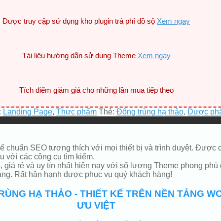
Được truy cập sử dụng kho plugin trả phí đồ sộ
Xem ngay
Tài liệu hướng dẫn sử dụng Theme
Xem ngay
Tích điểm giảm giá cho những lần mua tiếp theo
:
Landing Page
,
Thực phẩm
Thẻ:
Đông trùng hạ thảo
,
Dược ph
kế chuẩn SEO tương thích với mọi thiết bị và trình duyệt. Đư
 với các công cụ tìm kiếm.
giá rẻ và uy tín nhất hiện nay với số lượng Theme phong phú 
hàng. Rất hân hạnh được phục vụ quý khách hàng!
ÙNG HẠ THẢO - THIẾT KẾ TRÊN NỀN TẢNG 
ƯU VIỆT