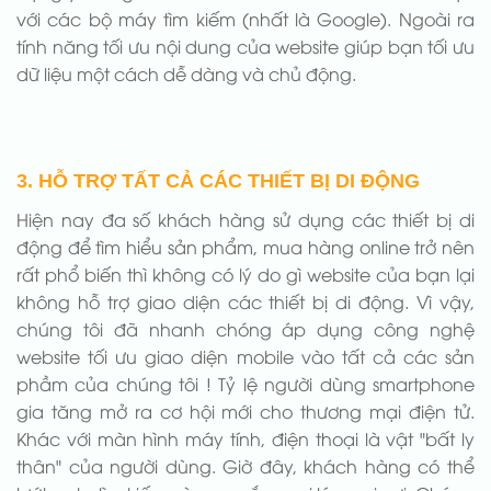
với các bộ máy tìm kiếm (nhất là Google). Ngoài ra
tính năng tối ưu nội dung của website giúp bạn tối ưu
dữ liệu một cách dễ dàng và chủ động.
3. HỖ TRỢ TẤT CẢ CÁC THIẾT BỊ DI ĐỘNG
Hiện nay đa số khách hàng sử dụng các thiết bị di
động để tìm hiểu sản phẩm, mua hàng online trở nên
rất phổ biến thì không có lý do gì website của bạn lại
không hỗ trợ giao diện các thiết bị di động. Vì vậy,
chúng tôi đã nhanh chóng áp dụng công nghệ
website tối ưu giao diện mobile vào tất cả các sản
phầm của chúng tôi ! Tỷ lệ người dùng smartphone
gia tăng mở ra cơ hội mới cho thương mại điện tử.
Khác với màn hình máy tính, điện thoại là vật "bất ly
thân" của người dùng. Giờ đây, khách hàng có thể