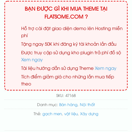
BẠN ĐƯỢC GÌ KHI MUA THEME TẠI
FLATSOME.COM ?
Hỗ trợ cài đặt giao diện demo lên Hosting miễn
phí
Tặng ngay 50K khi đăng ký tài khoản lần đầu
Được truy cập sử dụng kho plugin trả phí đồ sộ
Xem ngay
Tài liệu hướng dẫn sử dụng Theme
Xem ngay
Tích điểm giảm giá cho những lần mua tiếp
theo
SKU:
47168
Danh mục:
Bán hàng
,
Nội thất
Thẻ:
gạch men
,
vật liệu
,
Xây dựng