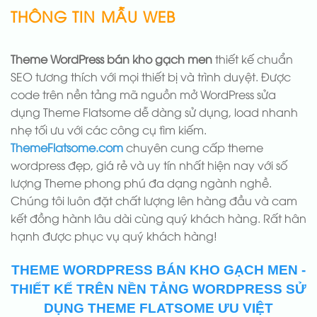
THÔNG TIN MẪU WEB
Theme WordPress bán kho gạch men
thiết kế chuẩn
SEO tương thích với mọi thiết bị và trình duyệt. Được
code trên nền tảng mã nguồn mở WordPress sửa
dụng Theme Flatsome dễ dàng sử dụng, load nhanh
nhẹ tối ưu với các công cụ tìm kiếm.
ThemeFlatsome.com
chuyên cung cấp theme
wordpress đẹp, giá rẻ và uy tín nhất hiện nay với số
lượng Theme phong phú đa dạng ngành nghề.
Chúng tôi luôn đặt chất lượng lên hàng đầu và cam
kết đồng hành lâu dài cùng quý khách hàng. Rất hân
hạnh được phục vụ quý khách hàng!
THEME WORDPRESS BÁN KHO GẠCH MEN -
THIẾT KẾ TRÊN NỀN TẢNG WORDPRESS SỬ
DỤNG THEME FLATSOME ƯU VIỆT