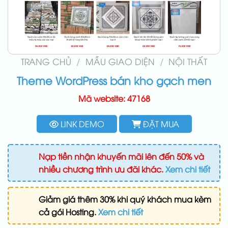
TRANG CHỦ
/
MẪU GIAO DIỆN
/
NỘI THẤT
Theme WordPress bán kho gạch men
Mã website: 47168
LINK DEMO
ĐẶT MUA
Nạp tiền nhận khuyến mãi lên đến 50% và
nhiều chương trình ưu đãi khác.
Xem chi tiết
Giảm giá thêm 30% khi quý khách mua kèm
cả gói Hosting.
Xem chi tiết