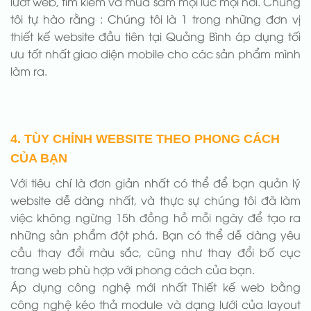
lướt web, tìm kiếm và mua sắm mọi lúc mọi nơi. Chúng
tôi tự hào rằng : Chúng tôi là 1 trong những đơn vị
thiết kế website đầu tiên tại Quảng Bình áp dụng tối
ưu tốt nhất giao diện mobile cho các sản phẩm mình
làm ra.
4. TÙY CHỈNH WEBSITE THEO PHONG CÁCH
CỦA BẠN
Với tiêu chí là đơn giản nhất có thể để bạn quản lý
website dễ dàng nhất, và thực sự chúng tôi đã làm
việc không ngừng 15h đồng hồ mỗi ngày để tạo ra
những sản phẩm đột phá. Bạn có thể dễ dàng yêu
cầu thay đổi màu sắc, cũng như thay đổi bố cục
trang web phù hợp với phong cách của bạn.
Áp dụng công nghệ mới nhất Thiết kế web bằng
công nghệ kéo thả module và dạng lưới của layout