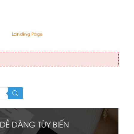
Landing Page
DỄ DÀNG TÙY BIẾN