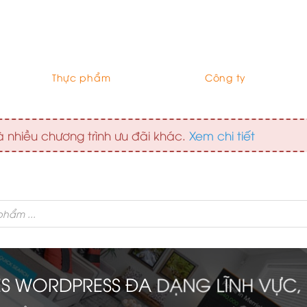
Thực phẩm
Công ty
 nhiều chương trình ưu đãi khác.
Xem chi tiết
ES WORDPRESS ĐA DẠNG LĨNH VỰC, 