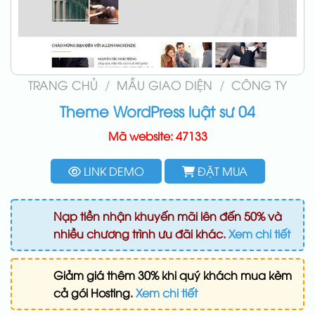
TRANG CHỦ
/
MẪU GIAO DIỆN
/
CÔNG TY
Theme WordPress luật sư 04
Mã website: 47133
LINK DEMO
ĐẶT MUA
Nạp tiền nhận khuyến mãi lên đến 50% và
nhiều chương trình ưu đãi khác.
Xem chi tiết
Giảm giá thêm 30% khi quý khách mua kèm
cả gói Hosting.
Xem chi tiết