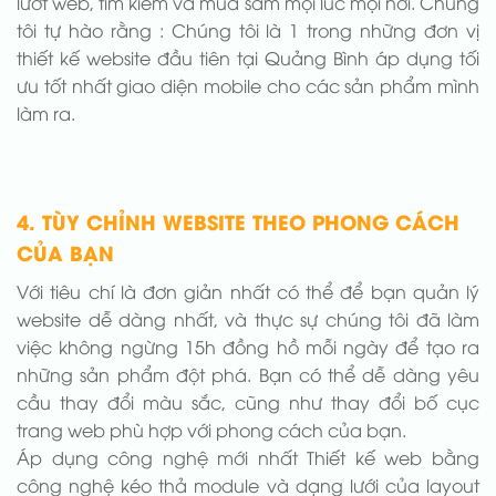
lướt web, tìm kiếm và mua sắm mọi lúc mọi nơi. Chúng
tôi tự hào rằng : Chúng tôi là 1 trong những đơn vị
thiết kế website đầu tiên tại Quảng Bình áp dụng tối
ưu tốt nhất giao diện mobile cho các sản phẩm mình
làm ra.
4. TÙY CHỈNH WEBSITE THEO PHONG CÁCH
CỦA BẠN
Với tiêu chí là đơn giản nhất có thể để bạn quản lý
website dễ dàng nhất, và thực sự chúng tôi đã làm
việc không ngừng 15h đồng hồ mỗi ngày để tạo ra
những sản phẩm đột phá. Bạn có thể dễ dàng yêu
cầu thay đổi màu sắc, cũng như thay đổi bố cục
trang web phù hợp với phong cách của bạn.
Áp dụng công nghệ mới nhất Thiết kế web bằng
công nghệ kéo thả module và dạng lưới của layout