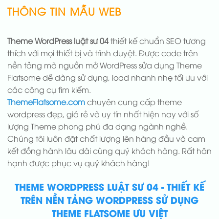
THÔNG TIN MẪU WEB
Theme WordPress luật sư 04
thiết kế chuẩn SEO tương
thích với mọi thiết bị và trình duyệt. Được code trên
nền tảng mã nguồn mở WordPress sửa dụng Theme
Flatsome dễ dàng sử dụng, load nhanh nhẹ tối ưu với
các công cụ tìm kiếm.
ThemeFlatsome.com
chuyên cung cấp theme
wordpress đẹp, giá rẻ và uy tín nhất hiện nay với số
lượng Theme phong phú đa dạng ngành nghề.
Chúng tôi luôn đặt chất lượng lên hàng đầu và cam
kết đồng hành lâu dài cùng quý khách hàng. Rất hân
hạnh được phục vụ quý khách hàng!
THEME WORDPRESS LUẬT SƯ 04 - THIẾT KẾ
TRÊN NỀN TẢNG WORDPRESS SỬ DỤNG
THEME FLATSOME ƯU VIỆT