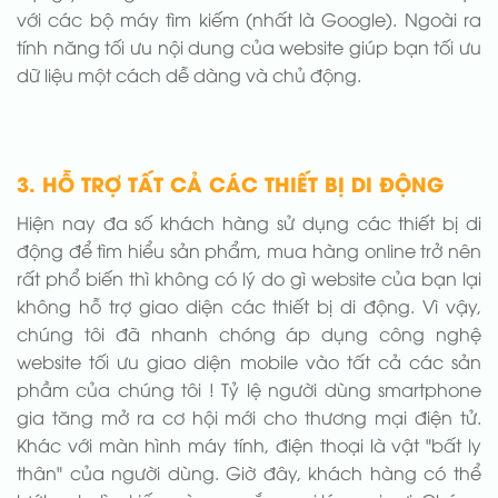
với các bộ máy tìm kiếm (nhất là Google). Ngoài ra
tính năng tối ưu nội dung của website giúp bạn tối ưu
dữ liệu một cách dễ dàng và chủ động.
3. HỖ TRỢ TẤT CẢ CÁC THIẾT BỊ DI ĐỘNG
Hiện nay đa số khách hàng sử dụng các thiết bị di
động để tìm hiểu sản phẩm, mua hàng online trở nên
rất phổ biến thì không có lý do gì website của bạn lại
không hỗ trợ giao diện các thiết bị di động. Vì vậy,
chúng tôi đã nhanh chóng áp dụng công nghệ
website tối ưu giao diện mobile vào tất cả các sản
phầm của chúng tôi ! Tỷ lệ người dùng smartphone
gia tăng mở ra cơ hội mới cho thương mại điện tử.
Khác với màn hình máy tính, điện thoại là vật "bất ly
thân" của người dùng. Giờ đây, khách hàng có thể