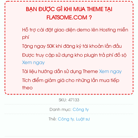
BẠN ĐƯỢC GÌ KHI MUA THEME TẠI
FLATSOME.COM ?
Hỗ trợ cài đặt giao diện demo lên Hosting miễn
phí
Tặng ngay 50K khi đăng ký tài khoản lần đầu
Được truy cập sử dụng kho plugin trả phí đồ sộ
Xem ngay
Tài liệu hướng dẫn sử dụng Theme
Xem ngay
Tích điểm giảm giá cho những lần mua tiếp
theo
SKU:
47133
Danh mục:
Công ty
Thẻ:
Công ty
,
Luật sư