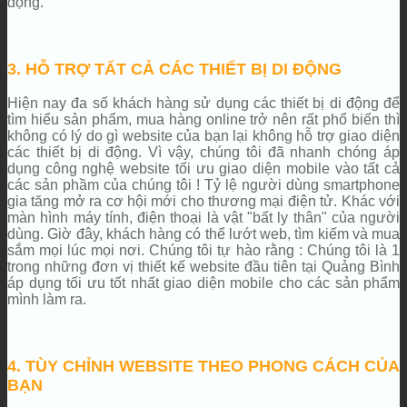
động.
3. HỖ TRỢ TẤT CẢ CÁC THIẾT BỊ DI ĐỘNG
Hiện nay đa số khách hàng sử dụng các thiết bị di động để
tìm hiểu sản phẩm, mua hàng online trở nên rất phổ biến thì
không có lý do gì website của bạn lại không hỗ trợ giao diện
các thiết bị di động. Vì vậy, chúng tôi đã nhanh chóng áp
dụng công nghệ website tối ưu giao diện mobile vào tất cả
các sản phầm của chúng tôi ! Tỷ lệ người dùng smartphone
gia tăng mở ra cơ hội mới cho thương mại điện tử. Khác với
màn hình máy tính, điện thoại là vật "bất ly thân" của người
dùng. Giờ đây, khách hàng có thể lướt web, tìm kiếm và mua
sắm mọi lúc mọi nơi. Chúng tôi tự hào rằng : Chúng tôi là 1
trong những đơn vị thiết kế website đầu tiên tại Quảng Bình
áp dụng tối ưu tốt nhất giao diện mobile cho các sản phẩm
mình làm ra.
4. TÙY CHỈNH WEBSITE THEO PHONG CÁCH CỦA
BẠN