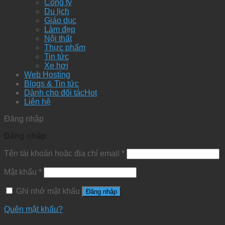
Công ty
Du lịch
Giáo dục
Làm đẹp
Nội thất
Thực phẩm
Tin tức
Xe hơi
Web Hosting
Blogs & Tin tức
Dành cho đối tác
Liên hệ
Đăng nhập
Đăng nhập
Tên tài khoản hoặc địa chỉ email
*
Mật khẩu
*
Ghi nhớ mật khẩu
Đăng nhập
Quên mật khẩu?