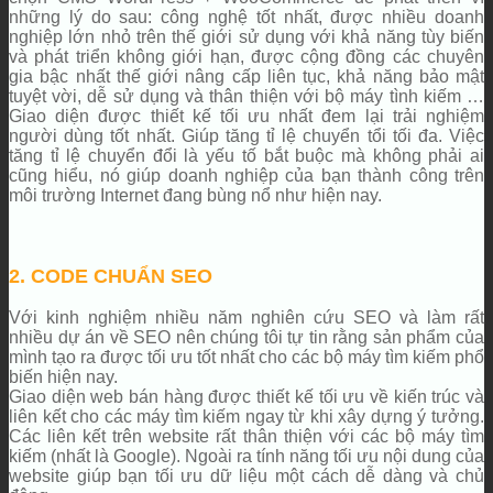
những lý do sau: công nghệ tốt nhất, được nhiều doanh
nghiệp lớn nhỏ trên thế giới sử dụng với khả năng tùy biến
và phát triển không giới hạn, được cộng đồng các chuyên
gia bậc nhất thế giới nâng cấp liên tục, khả năng bảo mật
tuyệt vời, dễ sử dụng và thân thiện với bộ máy tình kiếm …
Giao diện được thiết kế tối ưu nhất đem lại trải nghiệm
người dùng tốt nhất. Giúp tăng tỉ lệ chuyển tổi tối đa. Việc
tăng tỉ lệ chuyển đổi là yếu tố bắt buộc mà không phải ai
cũng hiểu, nó giúp doanh nghiệp của bạn thành công trên
môi trường Internet đang bùng nổ như hiện nay.
2. CODE CHUẨN SEO
Với kinh nghiệm nhiều năm nghiên cứu SEO và làm rất
nhiều dự án về SEO nên chúng tôi tự tin rằng sản phẩm của
mình tạo ra được tối ưu tốt nhất cho các bộ máy tìm kiếm phổ
biến hiện nay.
Giao diện web bán hàng được thiết kế tối ưu về kiến trúc và
liên kết cho các máy tìm kiếm ngay từ khi xây dựng ý tưởng.
Các liên kết trên website rất thân thiện với các bộ máy tìm
kiếm (nhất là Google). Ngoài ra tính năng tối ưu nội dung của
website giúp bạn tối ưu dữ liệu một cách dễ dàng và chủ