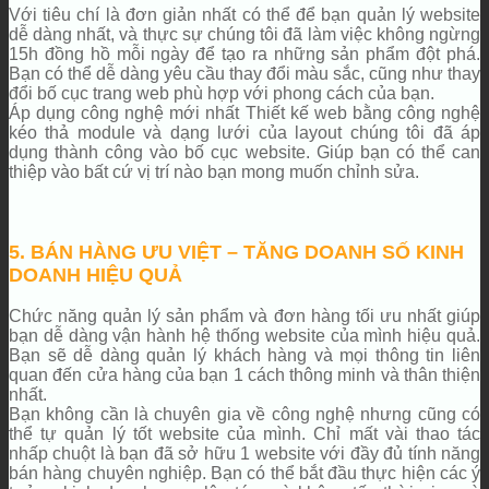
Với tiêu chí là đơn giản nhất có thể để bạn quản lý website
dễ dàng nhất, và thực sự chúng tôi đã làm việc không ngừng
15h đồng hồ mỗi ngày để tạo ra những sản phẩm đột phá.
Bạn có thể dễ dàng yêu cầu thay đổi màu sắc, cũng như thay
đổi bố cục trang web phù hợp với phong cách của bạn.
Áp dụng công nghệ mới nhất Thiết kế web bằng công nghệ
kéo thả module và dạng lưới của layout chúng tôi đã áp
dụng thành công vào bố cục website. Giúp bạn có thể can
thiệp vào bất cứ vị trí nào bạn mong muốn chỉnh sửa.
5. BÁN HÀNG ƯU VIỆT – TĂNG DOANH SỐ KINH
DOANH HIỆU QUẢ
Chức năng quản lý sản phẩm và đơn hàng tối ưu nhất giúp
bạn dễ dàng vận hành hệ thống website của mình hiệu quả.
Bạn sẽ dễ dàng quản lý khách hàng và mọi thông tin liên
quan đến cửa hàng của bạn 1 cách thông minh và thân thiện
nhất.
Bạn không cần là chuyên gia về công nghệ nhưng cũng có
thể tự quản lý tốt website của mình. Chỉ mất vài thao tác
nhấp chuột là bạn đã sở hữu 1 website với đầy đủ tính năng
bán hàng chuyên nghiệp. Bạn có thể bắt đầu thực hiện các ý