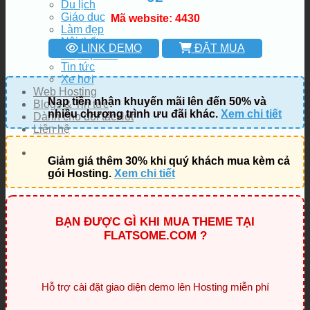
Du lịch
Giáo dục
Mã website: 4430
Làm đẹp
Nội thất
LINK DEMO
ĐẶT MUA
Thực phẩm
Tin tức
Xe hơi
Web Hosting
Nạp tiền nhận khuyến mãi lên đến 50% và
Blogs & Tin tức
nhiều chương trình ưu đãi khác.
Xem chi tiết
Dành cho đối tác
Liên hệ
Giảm giá thêm 30% khi quý khách mua kèm cả
gói Hosting.
Xem chi tiết
BẠN ĐƯỢC GÌ KHI MUA THEME TẠI
FLATSOME.COM ?
Hỗ trợ cài đặt giao diện demo lên Hosting miễn phí