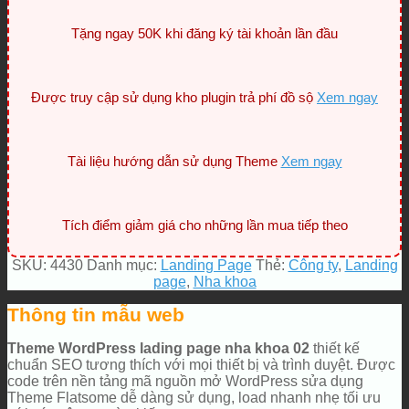
Tặng ngay 50K khi đăng ký tài khoản lần đầu
Được truy cập sử dụng kho plugin trả phí đồ sộ
Xem ngay
Tài liệu hướng dẫn sử dụng Theme
Xem ngay
Tích điểm giảm giá cho những lần mua tiếp theo
SKU:
4430
Danh mục:
Landing Page
Thẻ:
Công ty
,
Landing
page
,
Nha khoa
Thông tin mẫu web
Theme WordPress lading page nha khoa 02
thiết kế
chuẩn SEO tương thích với mọi thiết bị và trình duyệt. Được
code trên nền tảng mã nguồn mở WordPress sửa dụng
Theme Flatsome dễ dàng sử dụng, load nhanh nhẹ tối ưu