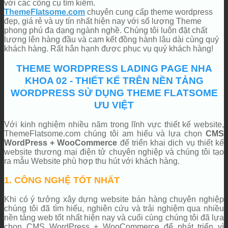
với các công cụ tìm kiếm.
ThemeFlatsome.com
chuyên cung cấp theme wordpress
đẹp, giá rẻ và uy tín nhất hiện nay với số lượng Theme
phong phú đa dạng ngành nghề. Chúng tôi luôn đặt chất
lượng lên hàng đầu và cam kết đồng hành lâu dài cùng quý
khách hàng. Rất hân hạnh được phục vụ quý khách hàng!
THEME WORDPRESS LADING PAGE NHA
KHOA 02 - THIẾT KẾ TRÊN NỀN TẢNG
WORDPRESS SỬ DỤNG THEME FLATSOME
ƯU VIỆT
Với kinh nghiệm nhiều năm trong lĩnh vực thiết kế website,
ThemeFlatsome.com chúng tôi am hiểu và lựa chọn
CMS
WordPress + WooCommerce
để triển khai dịch vụ thiết kế
website thương mại điện tử chuyên nghiệp và chúng tôi tạo
ra mẫu Website phù hợp thu hút với khách hàng.
1. CÔNG NGHỆ TỐT NHẤT
Khi có ý tưởng xây dựng website bán hàng chuyên nghiệp
chúng tôi đã tìm hiểu, nghiên cứu và trải nghiệm qua nhiều
nền tảng web tốt nhất hiện nay và cuối cùng chúng tôi đã lựa
chọn CMS WordPress + WooCommerce để phát triển vì