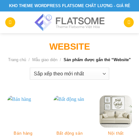
Skip
KHO THEME WORDPRESS FLATSOME CHẤT LƯỢNG - GIÁ RẺ
to
content
WEBSITE
Trang chủ
/
Mẫu giao diện
/
Sản phẩm được gắn thẻ “Website”
Bán hàng
Bất động sản
Nội thất