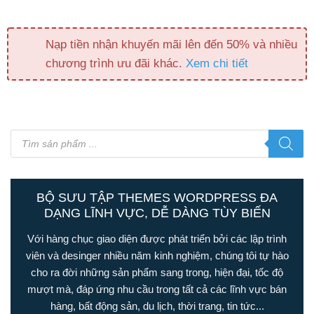
Nạp tiền nhận khuyến mãi lên đến 50% và nhiều
chương trình ưu đãi khác.
Xem chi tiết
Tìm
kiếm
sản
phẩm
BỘ SƯU TẬP THEMES WORDPRESS ĐA
DẠNG LĨNH VỰC, DỄ DÀNG TÙY BIẾN
Với hàng chục giao diện được phát triển bởi các lập trình
viên và desinger nhiều năm kinh nghiệm, chúng tôi tự hào
cho ra đời những sản phẩm sang trong, hiện đại, tốc độ
mượt mà, đáp ứng nhu cầu trong tất cả các lĩnh vực bán
hàng, bất động sản, du lịch, thời trang, tin tức...