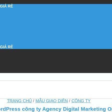
GIÁ RẺ
GIÁ RẺ
TRANG CHỦ
/
MẪU GIAO DIỆN
/
CÔNG TY
dPress công ty Agency Digital Marketing O