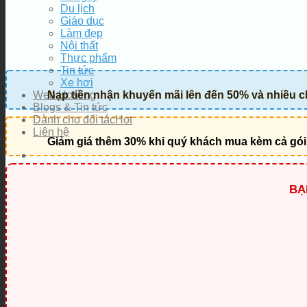
Du lịch
Giáo dục
Làm đẹp
Nội thất
Thực phẩm
Tin tức
Xe hơi
Web Hosting
Nạp tiền nhận khuyến mãi lên đến 50% và nhiều c
Blogs & Tin tức
Dành cho đối tác
Liên hệ
Giảm giá thêm 30% khi quý khách mua kèm cả gói
BẠ