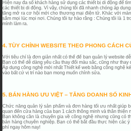
Hiện nay đa số khách hàng sử dụng các thiết bị di động để tìm
các thiết bị di động. Vì vậy, chúng tôi đã nhanh chóng áp dụ
tăng mở ra cơ hội mới cho thương mại điện tử. Khác với màn h
sắm mọi lúc mọi nơi. Chúng tôi tự hào rằng : Chúng tôi là 1 t
mình làm ra.
4. TÙY CHỈNH WEBSITE THEO PHONG CÁCH C
Với tiêu chí là đơn giản nhất có thể để bạn quản lý website
Bạn có thể dễ dàng yêu cầu thay đổi màu sắc, cũng như thay 
Áp dụng công nghệ mới nhất Thiết kế web bằng công nghệ kéo 
vào bất cứ vị trí nào bạn mong muốn chỉnh sửa.
5. BÁN HÀNG ƯU VIỆT – TĂNG DOANH SỐ KIN
Chức năng quản lý sản phẩm và đơn hàng tối ưu nhất giúp bạ
quan đến cửa hàng của bạn 1 cách thông minh và thân thiện n
Bạn không cần là chuyên gia về công nghệ nhưng cũng có thể 
bán hàng chuyên nghiệp. Bạn có thể bắt đầu thực hiện các ý
phí ngay hôm nay!