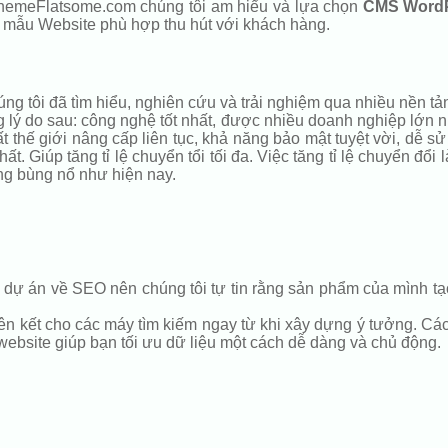
 ThemeFlatsome.com chúng tôi am hiểu và lựa chọn
CMS Word
a mẫu Website phù hợp thu hút với khách hàng.
 tôi đã tìm hiểu, nghiên cứu và trải nghiệm qua nhiều nền tản
 do sau: công nghệ tốt nhất, được nhiều doanh nghiệp lớn nhỏ
 thế giới nâng cấp liên tục, khả năng bảo mật tuyệt vời, dễ s
ất. Giúp tăng tỉ lệ chuyển tổi tối đa. Việc tăng tỉ lệ chuyển đổ
ng bùng nổ như hiện nay.
dự án về SEO nên chúng tôi tự tin rằng sản phẩm của mình tạo
ên kết cho các máy tìm kiếm ngay từ khi xây dựng ý tưởng. Các l
 website giúp bạn tối ưu dữ liệu một cách dễ dàng và chủ động.