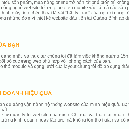
 hiểu sản phẩm, mua hàng online trở nên rất phổ biến thì không 
ng công nghệ website tối ưu giao diện mobile vào tất cả các sản
ình máy tính, điện thoại là vật "bất ly thân" của người dùng.
rong những đơn vị thiết kế website đầu tiên tại Quảng Bình áp 
ỦA BẠN
 dễ dàng nhất, và thực sự chúng tôi đã làm việc không ngừng 1
đổi bố cục trang web phù hợp với phong cách của bạn.
thả module và dạng lưới của layout chúng tôi đã áp dụng thàn
H DOANH HIỆU QUẢ
n dễ dàng vận hành hệ thống website của mình hiệu quả. Bạn 
hất.
tự quản lý tốt website của mình. Chỉ mất vài thao tác nhấp c
 tưởng kinh doanh ngay lập tức mà không tốn thời gian và côn