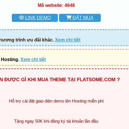
Mã website: 4646
LINK DEMO
ĐẶT MUA
hương trình ưu đãi khác.
Xem chi tiết
 Hosting.
Xem chi tiết
N ĐƯỢC GÌ KHI MUA THEME TẠI FLATSOME.COM ?
Hỗ trợ cài đặt giao diện demo lên Hosting miễn phí
Tặng ngay 50K khi đăng ký tài khoản lần đầu