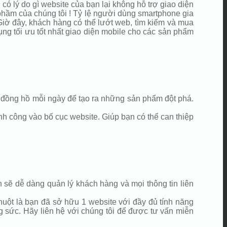
có lý do gì website của bạn lại không hỗ trợ giao diện
 phầm của chúng tôi ! Tỷ lệ người dùng smartphone gia
 Giờ đây, khách hàng có thể lướt web, tìm kiếm và mua
dụng tối ưu tốt nhất giao diện mobile cho các sản phẩm
5h đồng hồ mỗi ngày để tạo ra những sản phẩm đột phá.
h công vào bố cục website. Giúp bạn có thể can thiệp
sẽ dễ dàng quản lý khách hàng và mọi thông tin liên
huột là bạn đã sở hữu 1 website với đầy đủ tính năng
g sức. Hãy liên hệ với chúng tôi để được tư vấn miễn