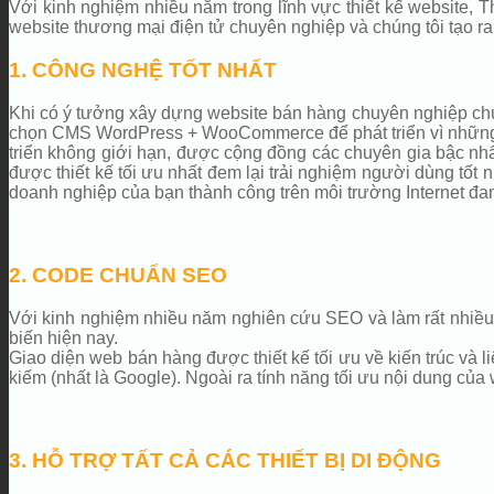
Với kinh nghiệm nhiều năm trong lĩnh vực thiết kế website,
website thương mại điện tử chuyên nghiệp và chúng tôi tạo r
1. CÔNG NGHỆ TỐT NHẤT
Khi có ý tưởng xây dựng website bán hàng chuyên nghiệp chúng
chọn CMS WordPress + WooCommerce để phát triển vì những lý
triển không giới hạn, được cộng đồng các chuyên gia bậc nhất
được thiết kế tối ưu nhất đem lại trải nghiệm người dùng tốt nh
doanh nghiệp của bạn thành công trên môi trường Internet đa
2. CODE CHUẨN SEO
Với kinh nghiệm nhiều năm nghiên cứu SEO và làm rất nhiều 
biến hiện nay.
Giao diện web bán hàng được thiết kế tối ưu về kiến trúc và li
kiếm (nhất là Google). Ngoài ra tính năng tối ưu nội dung của
3. HỖ TRỢ TẤT CẢ CÁC THIẾT BỊ DI ĐỘNG