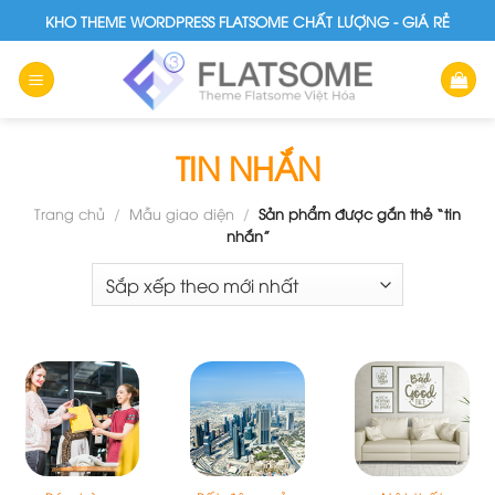
Skip
KHO THEME WORDPRESS FLATSOME CHẤT LƯỢNG - GIÁ RẺ
to
content
TIN NHẮN
Trang chủ
/
Mẫu giao diện
/
Sản phẩm được gắn thẻ “tin
nhắn”