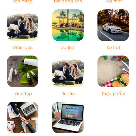
Bán hàng
Bất động sản
Nội thất
Giáo dục
Du lịch
Xe hơi
Làm đẹp
Tin tức
Thực phẩm