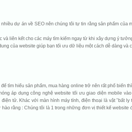
hiều dự án về SEO nên chúng tôi tự tin rằng sản phẩm của mì
c và liên kết cho các máy tìm kiếm ngay từ khi xây dựng ý tưởng.
i dung của website giúp bạn tối ưu dữ liệu một cách dễ dàng và 
để tìm hiểu sản phẩm, mua hàng online trở nên rất phổ biến thì
 chóng áp dụng công nghệ website tối ưu giao diện mobile và
iện tử. Khác với màn hình máy tính, điện thoại là vật "bất ly
hào rằng : Chúng tôi là 1 trong những đơn vị thiết kế website đ