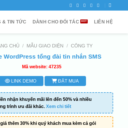
 & TIN TỨC
DÀNH CHO ĐỐI TÁC
LIÊN HỆ
ANG CHỦ
/
MẪU GIAO DIỆN
/
CÔNG TY
 WordPress tổng đài tin nhắn SMS
Mã website: 47235
LINK DEMO
ĐẶT MUA
iền nhận khuyến mãi lên đến 50% và nhiều
g trình ưu đãi khác.
Xem chi tiết
giá thêm 30% khi quý khách mua kèm cả gói