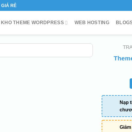
GIÁ RẺ
KHO THEME WORDPRESS
WEB HOSTING
BLOGS
TR
Theme
Nạp t
chươn
Giảm 