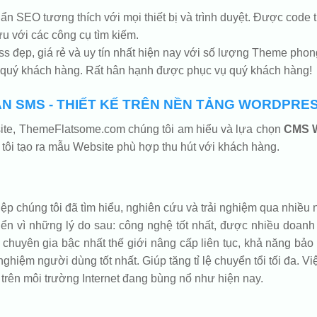
uẩn SEO tương thích với mọi thiết bị và trình duyệt. Được co
u với các công cụ tìm kiếm.
 đẹp, giá rẻ và uy tín nhất hiện nay với số lượng Theme phon
 quý khách hàng. Rất hân hạnh được phục vụ quý khách hàng!
N SMS - THIẾT KẾ TRÊN NỀN TẢNG WORDPRE
bsite, ThemeFlatsome.com chúng tôi am hiểu và lựa chọn
CMS 
tôi tạo ra mẫu Website phù hợp thu hút với khách hàng.
 chúng tôi đã tìm hiểu, nghiên cứu và trải nghiệm qua nhiều n
vì những lý do sau: công nghệ tốt nhất, được nhiều doanh n
chuyên gia bậc nhất thế giới nâng cấp liên tục, khả năng bảo 
nghiệm người dùng tốt nhất. Giúp tăng tỉ lệ chuyển tổi tối đa. Vi
trên môi trường Internet đang bùng nổ như hiện nay.