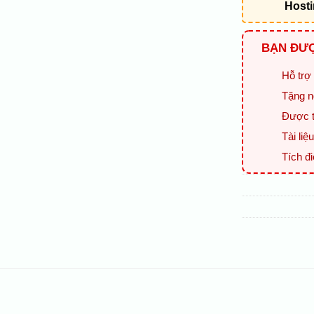
Host
BẠN ĐƯỢ
Hỗ trợ 
Tặng n
Được t
Tài li
Tích đ