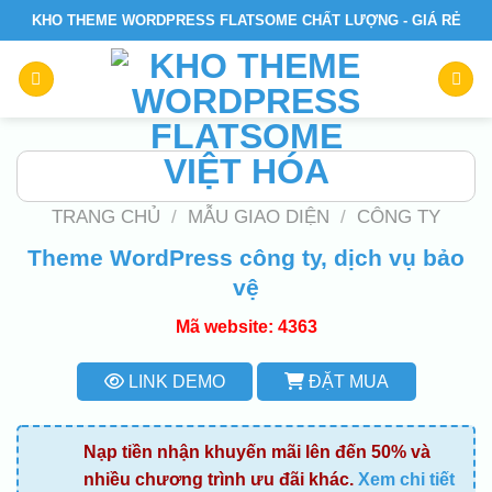
Skip
KHO THEME WORDPRESS FLATSOME CHẤT LƯỢNG - GIÁ RẺ
to
content
TRANG CHỦ
/
MẪU GIAO DIỆN
/
CÔNG TY
Theme WordPress công ty, dịch vụ bảo
vệ
Mã website: 4363
LINK DEMO
ĐẶT MUA
Nạp tiền nhận khuyến mãi lên đến 50% và
nhiều chương trình ưu đãi khác.
Xem chi tiết