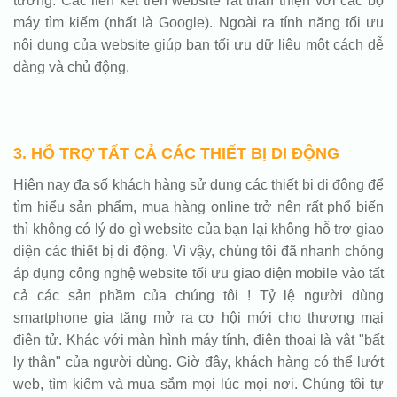
tưởng. Các liên kết trên website rất thân thiện với các bộ
máy tìm kiếm (nhất là Google). Ngoài ra tính năng tối ưu
nội dung của website giúp bạn tối ưu dữ liệu một cách dễ
dàng và chủ động.
3. HỖ TRỢ TẤT CẢ CÁC THIẾT BỊ DI ĐỘNG
Hiện nay đa số khách hàng sử dụng các thiết bị di động để
tìm hiểu sản phẩm, mua hàng online trở nên rất phổ biến
thì không có lý do gì website của bạn lại không hỗ trợ giao
diện các thiết bị di động. Vì vậy, chúng tôi đã nhanh chóng
áp dụng công nghệ website tối ưu giao diện mobile vào tất
cả các sản phầm của chúng tôi ! Tỷ lệ người dùng
smartphone gia tăng mở ra cơ hội mới cho thương mại
điện tử. Khác với màn hình máy tính, điện thoại là vật "bất
ly thân" của người dùng. Giờ đây, khách hàng có thể lướt
web, tìm kiếm và mua sắm mọi lúc mọi nơi. Chúng tôi tự