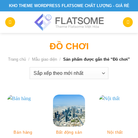
Skip
KHO THEME WORDPRESS FLATSOME CHẤT LƯỢNG - GIÁ RẺ
to
content
ĐỒ CHƠI
Trang chủ
/
Mẫu giao diện
/
Sản phẩm được gắn thẻ “Đồ chơi”
Bán hàng
Bất động sản
Nội thất