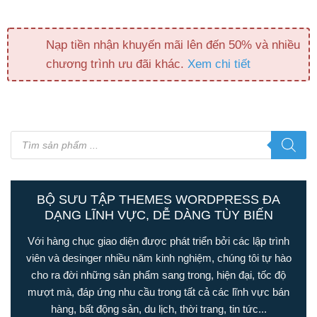
Nạp tiền nhận khuyến mãi lên đến 50% và nhiều
chương trình ưu đãi khác.
Xem chi tiết
Tìm
kiếm
sản
phẩm
BỘ SƯU TẬP THEMES WORDPRESS ĐA
DẠNG LĨNH VỰC, DỄ DÀNG TÙY BIẾN
Với hàng chục giao diện được phát triển bởi các lập trình
viên và desinger nhiều năm kinh nghiệm, chúng tôi tự hào
cho ra đời những sản phẩm sang trong, hiện đại, tốc độ
mượt mà, đáp ứng nhu cầu trong tất cả các lĩnh vực bán
hàng, bất động sản, du lịch, thời trang, tin tức...