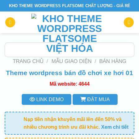
Skip
KHO THEME WORDPRESS FLATSOME CHẤT LƯỢNG - GIÁ RẺ
to
content
TRANG CHỦ
/
MẪU GIAO DIỆN
/
BÁN HÀNG
Theme wordpress bán đồ chơi xe hơi 01
Mã website: 4644
LINK DEMO
ĐẶT MUA
Nạp tiền nhận khuyến mãi lên đến 50% và
nhiều chương trình ưu đãi khác.
Xem chi tiết