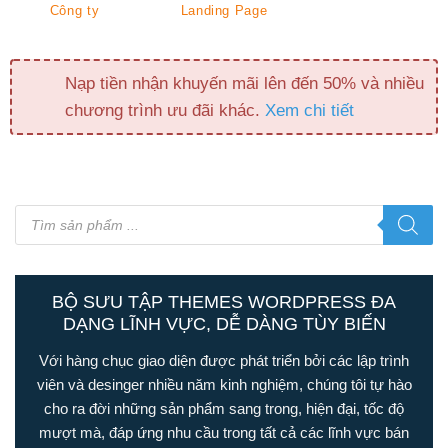
Công ty
Landing Page
Nạp tiền nhận khuyến mãi lên đến 50% và nhiều
chương trình ưu đãi khác.
Xem chi tiết
Tìm
kiếm
sản
phẩm
BỘ SƯU TẬP THEMES WORDPRESS ĐA
DẠNG LĨNH VỰC, DỄ DÀNG TÙY BIẾN
Với hàng chục giao diện được phát triển bởi các lập trình
viên và desinger nhiều năm kinh nghiệm, chúng tôi tự hào
cho ra đời những sản phẩm sang trong, hiện đại, tốc độ
mượt mà, đáp ứng nhu cầu trong tất cả các lĩnh vực bán