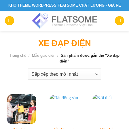
Skip
KHO THEME WORDPRESS FLATSOME CHẤT LƯỢNG - GIÁ RẺ
to
content
XE ĐẠP ĐIỆN
Trang chủ
/
Mẫu giao diện
/
Sản phẩm được gắn thẻ “Xe đạp
điện”