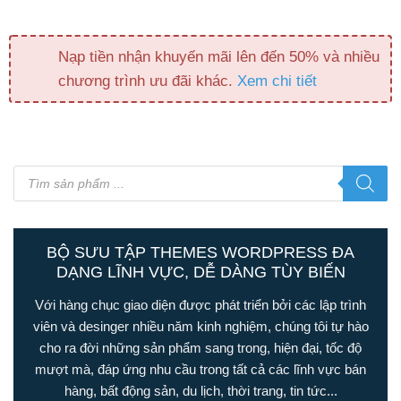
Nạp tiền nhận khuyến mãi lên đến 50% và nhiều
chương trình ưu đãi khác.
Xem chi tiết
Tìm
kiếm
sản
phẩm
BỘ SƯU TẬP THEMES WORDPRESS ĐA
DẠNG LĨNH VỰC, DỄ DÀNG TÙY BIẾN
Với hàng chục giao diện được phát triển bởi các lập trình
viên và desinger nhiều năm kinh nghiệm, chúng tôi tự hào
cho ra đời những sản phẩm sang trong, hiện đại, tốc độ
mượt mà, đáp ứng nhu cầu trong tất cả các lĩnh vực bán
hàng, bất động sản, du lịch, thời trang, tin tức...