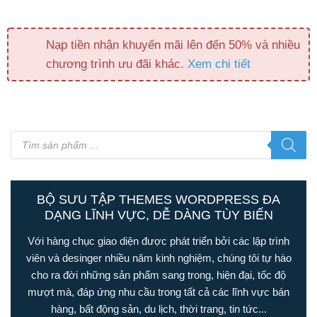
Nạp tiền nhận khuyến mãi lên đến 50% và nhiều
chương trình ưu đãi khác.
Xem chi tiết
Tìm
kiếm
sản
phẩm
BỘ SƯU TẬP THEMES WORDPRESS ĐA
DẠNG LĨNH VỰC, DỄ DÀNG TÙY BIẾN
Với hàng chục giao diện được phát triển bởi các lập trình
viên và desinger nhiều năm kinh nghiệm, chúng tôi tự hào
cho ra đời những sản phẩm sang trong, hiện đại, tốc độ
mượt mà, đáp ứng nhu cầu trong tất cả các lĩnh vực bán
hàng, bất động sản, du lịch, thời trang, tin tức...