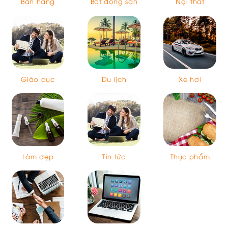
Bán hàng
Bất động sản
Nội thất
Giáo dục
Du lịch
Xe hơi
Làm đẹp
Tin tức
Thực phẩm