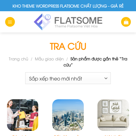
Skip
KHO THEME WORDPRESS FLATSOME CHẤT LƯỢNG - GIÁ RẺ
to
content
TRA CỨU
Trang chủ
/
Mẫu giao diện
/
Sản phẩm được gắn thẻ “Tra
cứu”