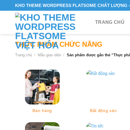
Skip
KHO THEME WORDPRESS FLATSOME CHẤT LƯỢNG - 
to
content
TRANG CHỦ
THỰC PHẨM CHỨC NĂNG
Trang chủ
/
Mẫu giao diện
/
Sản phẩm được gắn thẻ “Thực ph
Bán hàng
Bất động sản