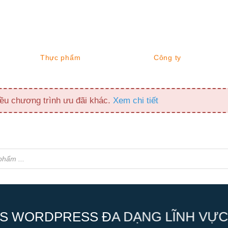
Thực phẩm
Công ty
ều chương trình ưu đãi khác.
Xem chi tiết
S WORDPRESS ĐA DẠNG LĨNH VỰC,