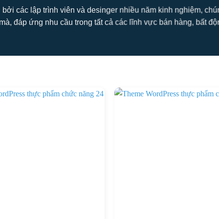
 bởi các lập trình viên và desinger nhiều năm kinh nghiệm, ch
mà, đáp ứng nhu cầu trong tất cả các lĩnh vực bán hàng, bất động s