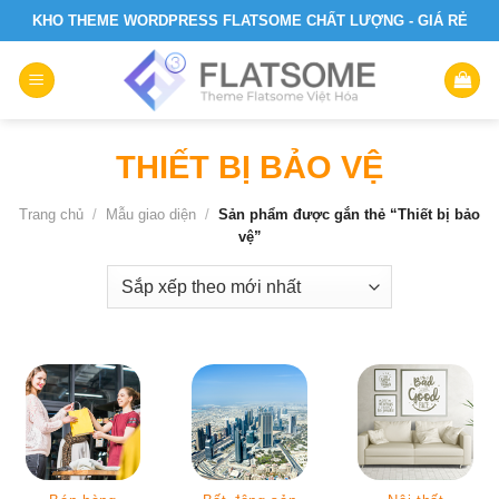
Skip
KHO THEME WORDPRESS FLATSOME CHẤT LƯỢNG - GIÁ RẺ
to
content
THIẾT BỊ BẢO VỆ
Trang chủ
/
Mẫu giao diện
/
Sản phẩm được gắn thẻ “Thiết bị bảo
vệ”