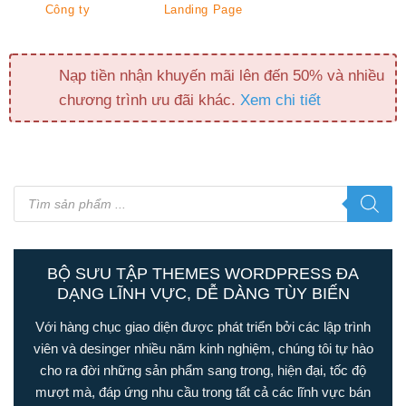
Công ty
Landing Page
Nạp tiền nhận khuyến mãi lên đến 50% và nhiều
chương trình ưu đãi khác.
Xem chi tiết
Tìm
kiếm
sản
phẩm
BỘ SƯU TẬP THEMES WORDPRESS ĐA
DẠNG LĨNH VỰC, DỄ DÀNG TÙY BIẾN
Với hàng chục giao diện được phát triển bởi các lập trình
viên và desinger nhiều năm kinh nghiệm, chúng tôi tự hào
cho ra đời những sản phẩm sang trong, hiện đại, tốc độ
mượt mà, đáp ứng nhu cầu trong tất cả các lĩnh vực bán