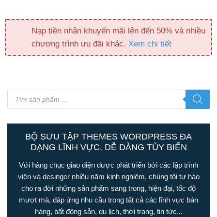
Nạp tiền nhận khuyến mãi lên đến 50% và nhiều
chương trình ưu đãi khác.
Xem chi tiết
Tìm
kiếm
sản
phẩm
BỘ SƯU TẬP THEMES WORDPRESS ĐA
DẠNG LĨNH VỰC, DỄ DÀNG TÙY BIẾN
Với hàng chục giao diện được phát triển bởi các lập trình
viên và desinger nhiều năm kinh nghiệm, chúng tôi tự hào
cho ra đời những sản phẩm sang trong, hiện đại, tốc độ
mượt mà, đáp ứng nhu cầu trong tất cả các lĩnh vực bán
hàng, bất động sản, du lịch, thời trang, tin tức...