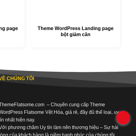
ng page
Theme WordPress Landing page
bột giảm cân
VỀ CHÚNG TÔI
ThemeFlatsome.com
– Chuyên cung cấp Theme
WordPress Flatsome Vệt Hóa, giá rẻ, đầy đủ thể loại, uy
.
tín nhất hiện nay.
Với phương châm Uy tín làm nên thương hiệu – Sự hài
lòng của khách hàng là niềm hạnh phúc của chúng tôi.