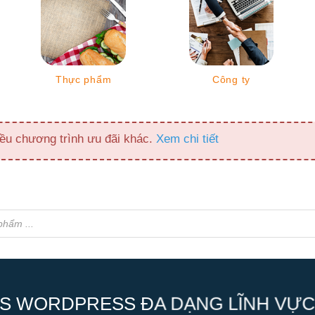
Thực phẩm
Công ty
ều chương trình ưu đãi khác.
Xem chi tiết
S WORDPRESS ĐA DẠNG LĨNH VỰC,