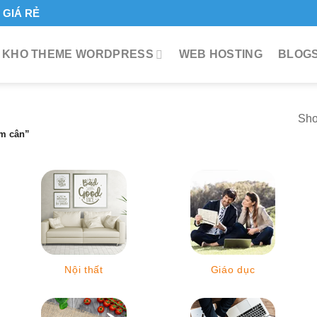
GIÁ RẺ
KHO THEME WORDPRESS
WEB HOSTING
BLOGS
Sho
m cân”
Nội thất
Giáo dục