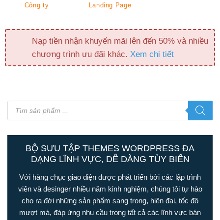
Công ty
Landing Page
Nạp tiền nhận khuyến mãi lên đến 50% và nhiều
chương trình ưu đãi khác.
Xem chi tiết
Tìm
kiếm
sản
phẩm
BỘ SƯU TẬP THEMES WORDPRESS ĐA
DẠNG LĨNH VỰC, DỄ DÀNG TÙY BIẾN
Với hàng chục giao diện được phát triển bởi các lập trình
viên và desinger nhiều năm kinh nghiệm, chúng tôi tự hào
cho ra đời những sản phẩm sang trong, hiện đại, tốc độ
mượt mà, đáp ứng nhu cầu trong tất cả các lĩnh vực bán