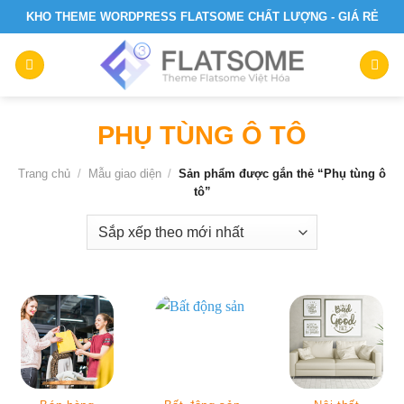
Skip
KHO THEME WORDPRESS FLATSOME CHẤT LƯỢNG - GIÁ RẺ
to
content
PHỤ TÙNG Ô TÔ
Trang chủ
/
Mẫu giao diện
/
Sản phẩm được gắn thẻ “Phụ tùng ô
tô”