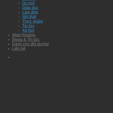
Du lịch
Giáo dục
Làm đẹp
Nội thất
Thực phẩm
Tin tức
Xe hơi
Web Hosting
Blogs & Tin tức
Dành cho đối tác
Liên hệ