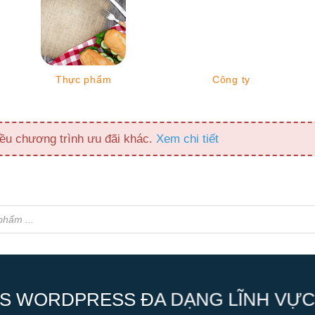
Thực phẩm
Công ty
ều chương trình ưu đãi khác.
Xem chi tiết
S WORDPRESS ĐA DẠNG LĨNH VỰC,