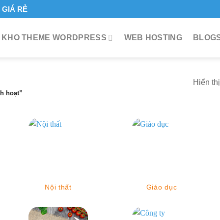
GIÁ RẺ
KHO THEME WORDPRESS
WEB HOSTING
BLOGS
Hiển th
h hoạt”
Nội thất
Giáo dục