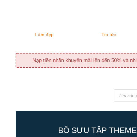
Làm đẹp
Tin tức
Nạp tiền nhận khuyến mãi lên đến 50% và nhi
Tìm
kiếm
sản
phẩm
BỘ SƯU TẬP THEME