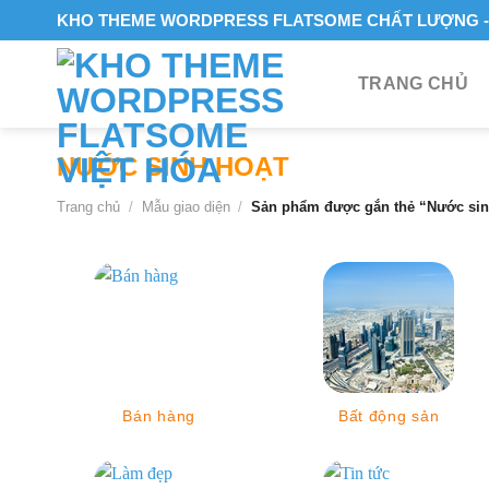
Skip
KHO THEME WORDPRESS FLATSOME CHẤT LƯỢNG - 
to
content
TRANG CHỦ
NƯỚC SINH HOẠT
Trang chủ
/
Mẫu giao diện
/
Sản phẩm được gắn thẻ “Nước sin
Bán hàng
Bất động sản