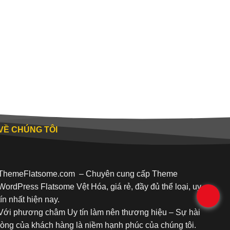
VỀ CHÚNG TÔI
ThemeFlatsome.com
– Chuyên cung cấp Theme
WordPress Flatsome Vệt Hóa, giá rẻ, đầy đủ thể loại, uy
.
tín nhất hiện nay.
Với phương châm Uy tín làm nên thương hiệu – Sự hài
lòng của khách hàng là niềm hạnh phúc của chúng tôi.