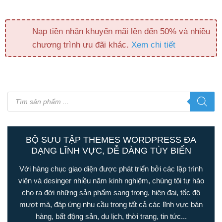
Nạp tiền nhận khuyến mãi lên đến 50% và nhiều
chương trình ưu đãi khác.
Xem chi tiết
Tìm
kiếm
sản
phẩm
BỘ SƯU TẬP THEMES WORDPRESS ĐA
DẠNG LĨNH VỰC, DỄ DÀNG TÙY BIẾN
Với hàng chục giao diện được phát triển bởi các lập trình
viên và desinger nhiều năm kinh nghiệm, chúng tôi tự hào
cho ra đời những sản phẩm sang trong, hiện đại, tốc độ
mượt mà, đáp ứng nhu cầu trong tất cả các lĩnh vực bán
hàng, bất động sản, du lịch, thời trang, tin tức...