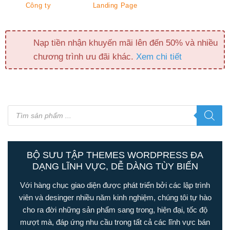
Công ty
Landing Page
Nạp tiền nhận khuyến mãi lên đến 50% và nhiều
chương trình ưu đãi khác.
Xem chi tiết
Tìm
kiếm
sản
phẩm
BỘ SƯU TẬP THEMES WORDPRESS ĐA
DẠNG LĨNH VỰC, DỄ DÀNG TÙY BIẾN
Với hàng chục giao diện được phát triển bởi các lập trình
viên và desinger nhiều năm kinh nghiệm, chúng tôi tự hào
cho ra đời những sản phẩm sang trong, hiện đại, tốc độ
mượt mà, đáp ứng nhu cầu trong tất cả các lĩnh vực bán