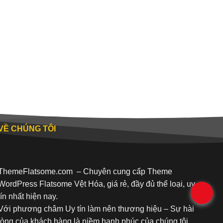
VỀ CHÚNG TÔI
ThemeFlatsome.com
– Chuyên cung cấp Theme
WordPress Flatsome Vệt Hóa, giá rẻ, đầy đủ thể loại, uy
.
tín nhất hiện nay.
Với phương châm Uy tín làm nên thương hiệu – Sự hài
lòng của khách hàng là niềm hạnh phúc của chúng tôi.