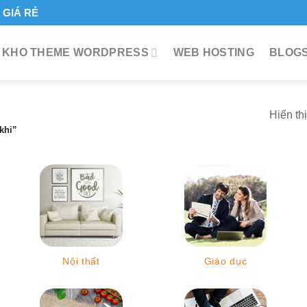
GIÁ RẺ
KHO THEME WORDPRESS
WEB HOSTING
BLOGS
Hiển th
khi”
Nội thất
Giáo dục