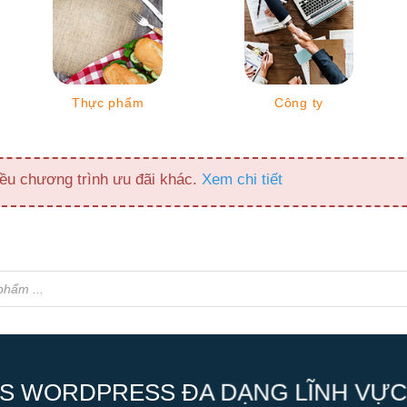
Thực phẩm
Công ty
ều chương trình ưu đãi khác.
Xem chi tiết
S WORDPRESS ĐA DẠNG LĨNH VỰC,