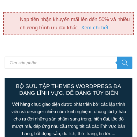
Nạp tiền nhận khuyến mãi lên đến 50% và nhiều
chương trình ưu đãi khác.
Xem chi tiết
Tìm
kiếm
sản
phẩm
BỘ SƯU TẬP THEMES WORDPRESS ĐA
DẠNG LĨNH VỰC, DỄ DÀNG TÙY BIẾN
Với hàng chục giao diện được phát triển bởi các lập trình
viên và desinger nhiều năm kinh nghiệm, chúng tôi tự hào
cho ra đời những sản phẩm sang trong, hiện đại, tốc độ
mượt mà, đáp ứng nhu cầu trong tất cả các lĩnh vực bán
hàng, bất động sản, du lịch, thời trang, tin tức...