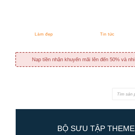
Làm đẹp
Tin tức
Nạp tiền nhận khuyến mãi lên đến 50% và nhi
Tìm
kiếm
sản
phẩm
BỘ SƯU TẬP THEME