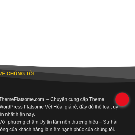
VỀ CHÚNG TÔI
.
ThemeFlatsome.com
– Chuyên cung cấp Theme
WordPress Flatsome Vệt Hóa, giá rẻ, đầy đủ thể loại, uy
tín nhất hiện nay.
Với phương châm Uy tín làm nên thương hiệu – Sự hài
lòng của khách hàng là niềm hạnh phúc của chúng tôi.