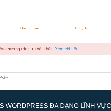
Thực phẩm
Công ty
ều chương trình ưu đãi khác.
Xem chi tiết
S WORDPRESS ĐA DẠNG LĨNH VỰC,