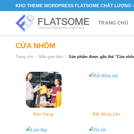
Skip
KHO THEME WORDPRESS FLATSOME CHẤT LƯỢNG - 
to
content
TRANG CHỦ
CỬA NHÔM
Trang chủ
/
Mẫu giao diện
/
Sản phẩm được gắn thẻ “Cửa nh
Bán hàng
Bất động sản