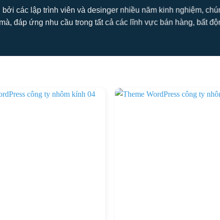
 bởi các lập trình viên và desinger nhiều năm kinh nghiệm, ch
mà, đáp ứng nhu cầu trong tất cả các lĩnh vực bán hàng, bất động s