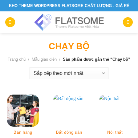
Skip
KHO THEME WORDPRESS FLATSOME CHẤT LƯỢNG - GIÁ RẺ
to
content
CHẠY BỘ
Trang chủ
/
Mẫu giao diện
/
Sản phẩm được gắn thẻ “Chạy bộ”
Bán hàng
Bất động sản
Nội thất