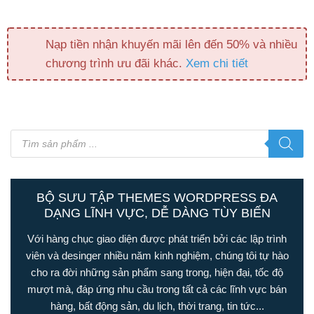
Nạp tiền nhận khuyến mãi lên đến 50% và nhiều
chương trình ưu đãi khác.
Xem chi tiết
Tìm
kiếm
sản
phẩm
BỘ SƯU TẬP THEMES WORDPRESS ĐA
DẠNG LĨNH VỰC, DỄ DÀNG TÙY BIẾN
Với hàng chục giao diện được phát triển bởi các lập trình
viên và desinger nhiều năm kinh nghiệm, chúng tôi tự hào
cho ra đời những sản phẩm sang trong, hiện đại, tốc độ
mượt mà, đáp ứng nhu cầu trong tất cả các lĩnh vực bán
hàng, bất động sản, du lịch, thời trang, tin tức...