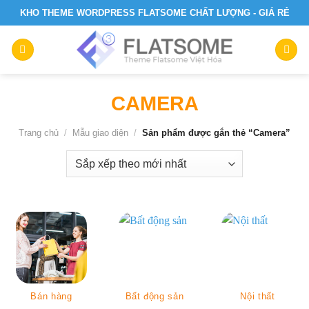
Skip
KHO THEME WORDPRESS FLATSOME CHẤT LƯỢNG - GIÁ RẺ
to
content
CAMERA
Trang chủ
/
Mẫu giao diện
/
Sản phẩm được gắn thẻ “Camera”
Bán hàng
Bất động sản
Nội thất