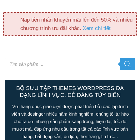
Nạp tiền nhận khuyến mãi lên đến 50% và nhiều
chương trình ưu đãi khác.
Xem chi tiết
Tìm
kiếm
sản
phẩm
BỘ SƯU TẬP THEMES WORDPRESS ĐA
DẠNG LĨNH VỰC, DỄ DÀNG TÙY BIẾN
Với hàng chục giao diện được phát triển bởi các lập trình
viên và desinger nhiều năm kinh nghiệm, chúng tôi tự hào
cho ra đời những sản phẩm sang trong, hiện đại, tốc độ
mượt mà, đáp ứng nhu cầu trong tất cả các lĩnh vực bán
hàng, bất động sản, du lịch, thời trang, tin tức...