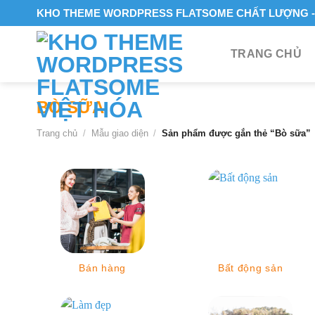
Skip
KHO THEME WORDPRESS FLATSOME CHẤT LƯỢNG - 
to
content
TRANG CHỦ
BÒ SỮA
Trang chủ
/
Mẫu giao diện
/
Sản phẩm được gắn thẻ “Bò sữa”
Bán hàng
Bất động sản