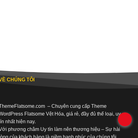
VỀ CHÚNG TÔI
ThemeFlatsome.com
– Chuyên cung cấp Theme
WordPress Flatsome Vệt Hóa, giá rẻ, đầy đủ thể loại, uy
.
tín nhất hiện nay.
Với phương châm Uy tín làm nên thương hiệu – Sự hài
lòng của khách hàng là niềm hạnh phúc của chúng tôi.