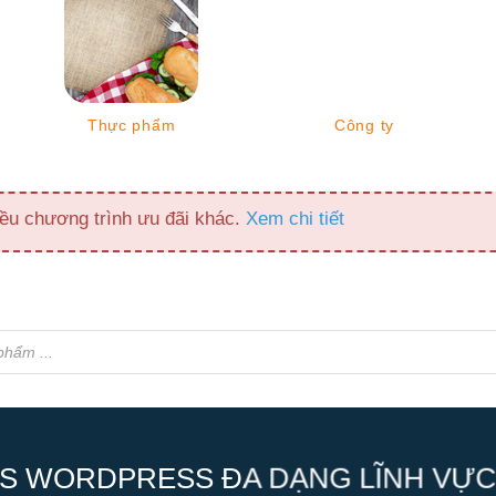
Thực phẩm
Công ty
ều chương trình ưu đãi khác.
Xem chi tiết
S WORDPRESS ĐA DẠNG LĨNH VỰC,