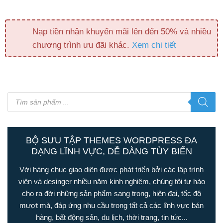
Nạp tiền nhận khuyến mãi lên đến 50% và nhiều
chương trình ưu đãi khác.
Xem chi tiết
Tìm
kiếm
sản
phẩm
BỘ SƯU TẬP THEMES WORDPRESS ĐA
DẠNG LĨNH VỰC, DỄ DÀNG TÙY BIẾN
Với hàng chục giao diện được phát triển bởi các lập trình
viên và desinger nhiều năm kinh nghiệm, chúng tôi tự hào
cho ra đời những sản phẩm sang trong, hiện đại, tốc độ
mượt mà, đáp ứng nhu cầu trong tất cả các lĩnh vực bán
hàng, bất động sản, du lịch, thời trang, tin tức...