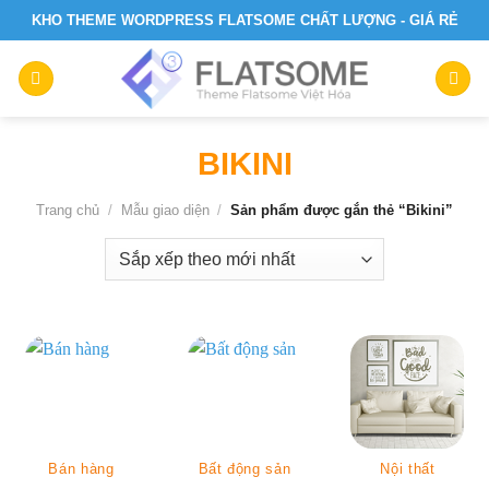
Skip
KHO THEME WORDPRESS FLATSOME CHẤT LƯỢNG - GIÁ RẺ
to
content
BIKINI
Trang chủ
/
Mẫu giao diện
/
Sản phẩm được gắn thẻ “Bikini”
Bán hàng
Bất động sản
Nội thất