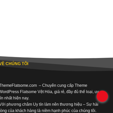
VỀ CHÚNG TÔI
ThemeFlatsome.com
– Chuyên cung cấp Theme
WordPress Flatsome Vệt Hóa, giá rẻ, đầy đủ thể loại, uy
.
tín nhất hiện nay.
Với phương châm Uy tín làm nên thương hiệu – Sự hài
lòng của khách hàng là niềm hạnh phúc của chúng tôi.