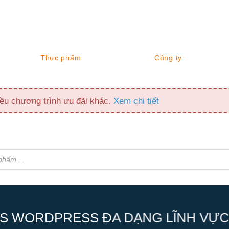
Thực phẩm
Công ty
ều chương trình ưu đãi khác.
Xem chi tiết
S WORDPRESS ĐA DẠNG LĨNH VỰC,