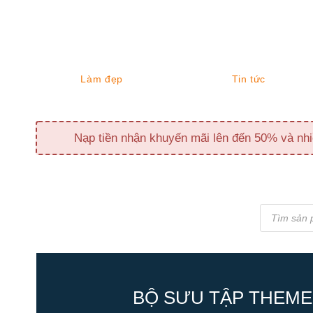
Làm đẹp
Tin tức
Nạp tiền nhận khuyến mãi lên đến 50% và nhi
Tìm
kiếm
sản
phẩm
BỘ SƯU TẬP THEME