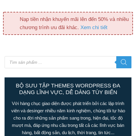
Nạp tiền nhận khuyến mãi lên đến 50% và nhiều
chương trình ưu đãi khác.
Xem chi tiết
Tìm
kiếm
sản
phẩm
BỘ SƯU TẬP THEMES WORDPRESS ĐA
DẠNG LĨNH VỰC, DỄ DÀNG TÙY BIẾN
Với hàng chục giao diện được phát triển bởi các lập trình
viên và desinger nhiều năm kinh nghiệm, chúng tôi tự hào
cho ra đời những sản phẩm sang trong, hiện đại, tốc độ
mượt mà, đáp ứng nhu cầu trong tất cả các lĩnh vực bán
hàng, bất động sản, du lịch, thời trang, tin tức...