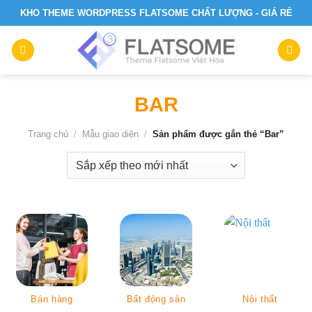
Skip
KHO THEME WORDPRESS FLATSOME CHẤT LƯỢNG - GIÁ RẺ
to
content
BAR
Trang chủ
/
Mẫu giao diện
/
Sản phẩm được gắn thẻ “Bar”
Bán hàng
Bất động sản
Nội thất