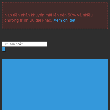
Nạp tiền nhận khuyến mãi lên đến 50% và nhiều
chương trình ưu đãi khác.
Xem chi tiết
Tìm
kiếm
sản
phẩm