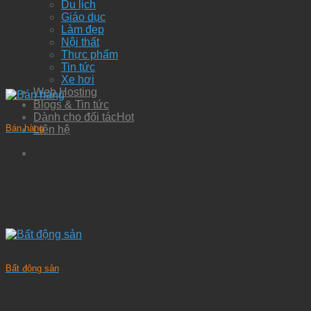
Du lịch
Giáo dục
Làm đẹp
Nội thất
Thực phẩm
Tin tức
Xe hơi
Web Hosting
Blogs & Tin tức
Dành cho đối tác
Bán hàng
Liên hệ
Bất động sản