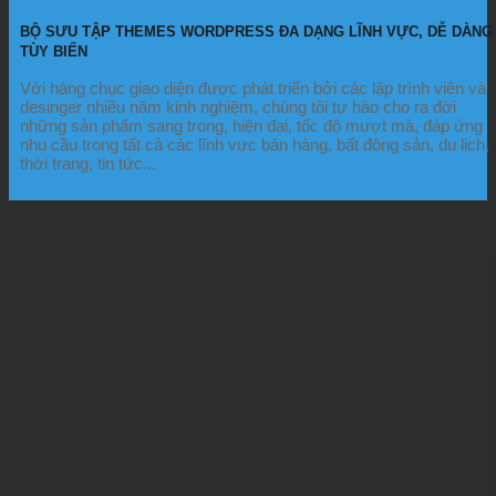
BỘ SƯU TẬP THEMES WORDPRESS ĐA DẠNG LĨNH VỰC, DỄ DÀNG
TÙY BIẾN
Với hàng chục giao diện được phát triển bởi các lập trình viên và
desinger nhiều năm kinh nghiệm, chúng tôi tự hào cho ra đời
những sản phẩm sang trong, hiện đại, tốc độ mượt mà, đáp ứng
nhu cầu trong tất cả các lĩnh vực bán hàng, bất động sản, du lịch,
thời trang, tin tức...