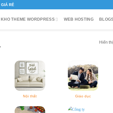
GIÁ RẺ
KHO THEME WORDPRESS
WEB HOSTING
BLOGS
Hiển th
”
Nội thất
Giáo dục