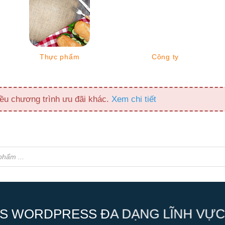
Thực phẩm
Công ty
ều chương trình ưu đãi khác.
Xem chi tiết
S WORDPRESS ĐA DẠNG LĨNH VỰC,