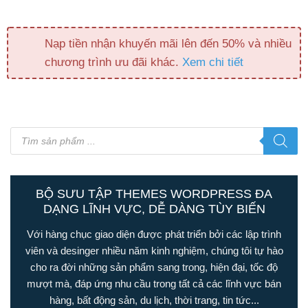
Nạp tiền nhận khuyến mãi lên đến 50% và nhiều
chương trình ưu đãi khác.
Xem chi tiết
Tìm
kiếm
sản
phẩm
BỘ SƯU TẬP THEMES WORDPRESS ĐA
DẠNG LĨNH VỰC, DỄ DÀNG TÙY BIẾN
Với hàng chục giao diện được phát triển bởi các lập trình
viên và desinger nhiều năm kinh nghiệm, chúng tôi tự hào
cho ra đời những sản phẩm sang trong, hiện đại, tốc độ
mượt mà, đáp ứng nhu cầu trong tất cả các lĩnh vực bán
hàng, bất động sản, du lịch, thời trang, tin tức...