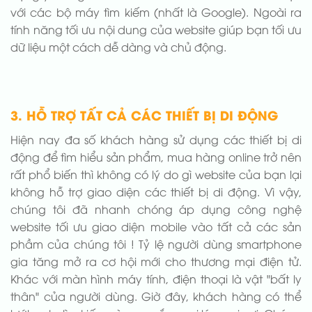
với các bộ máy tìm kiếm (nhất là Google). Ngoài ra
tính năng tối ưu nội dung của website giúp bạn tối ưu
dữ liệu một cách dễ dàng và chủ động.
3. HỖ TRỢ TẤT CẢ CÁC THIẾT BỊ DI ĐỘNG
Hiện nay đa số khách hàng sử dụng các thiết bị di
động để tìm hiểu sản phẩm, mua hàng online trở nên
rất phổ biến thì không có lý do gì website của bạn lại
không hỗ trợ giao diện các thiết bị di động. Vì vậy,
chúng tôi đã nhanh chóng áp dụng công nghệ
website tối ưu giao diện mobile vào tất cả các sản
phầm của chúng tôi ! Tỷ lệ người dùng smartphone
gia tăng mở ra cơ hội mới cho thương mại điện tử.
Khác với màn hình máy tính, điện thoại là vật "bất ly
thân" của người dùng. Giờ đây, khách hàng có thể