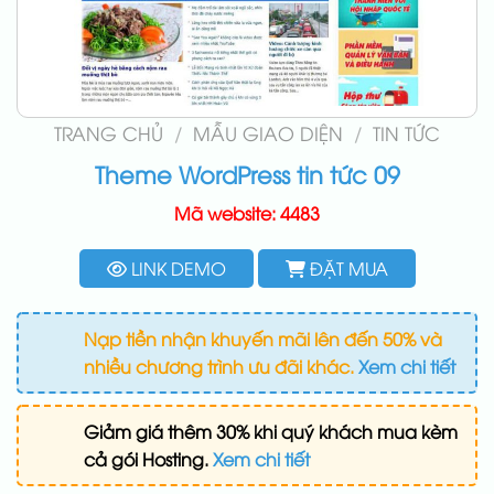
TRANG CHỦ
/
MẪU GIAO DIỆN
/
TIN TỨC
Theme WordPress tin tức 09
Mã website: 4483
LINK DEMO
ĐẶT MUA
Nạp tiền nhận khuyến mãi lên đến 50% và
nhiều chương trình ưu đãi khác.
Xem chi tiết
Giảm giá thêm 30% khi quý khách mua kèm
cả gói Hosting.
Xem chi tiết