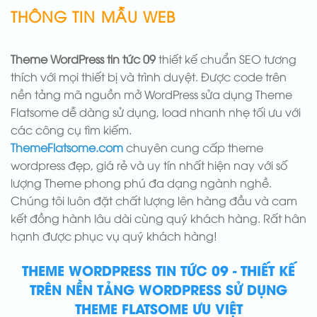
THÔNG TIN MẪU WEB
Theme WordPress tin tức 09
thiết kế chuẩn SEO tương
thích với mọi thiết bị và trình duyệt. Được code trên
nền tảng mã nguồn mở WordPress sửa dụng Theme
Flatsome dễ dàng sử dụng, load nhanh nhẹ tối ưu với
các công cụ tìm kiếm.
ThemeFlatsome.com
chuyên cung cấp theme
wordpress đẹp, giá rẻ và uy tín nhất hiện nay với số
lượng Theme phong phú đa dạng ngành nghề.
Chúng tôi luôn đặt chất lượng lên hàng đầu và cam
kết đồng hành lâu dài cùng quý khách hàng. Rất hân
hạnh được phục vụ quý khách hàng!
THEME WORDPRESS TIN TỨC 09 - THIẾT KẾ
TRÊN NỀN TẢNG WORDPRESS SỬ DỤNG
THEME FLATSOME ƯU VIỆT