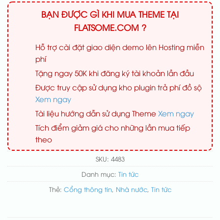
BẠN ĐƯỢC GÌ KHI MUA THEME TẠI
FLATSOME.COM ?
Hỗ trợ cài đặt giao diện demo lên Hosting miễn
phí
Tặng ngay 50K khi đăng ký tài khoản lần đầu
Được truy cập sử dụng kho plugin trả phí đồ sộ
Xem ngay
Tài liệu hướng dẫn sử dụng Theme
Xem ngay
Tích điểm giảm giá cho những lần mua tiếp
theo
SKU:
4483
Danh mục:
Tin tức
Thẻ:
Cổng thông tin
,
Nhà nước
,
Tin tức