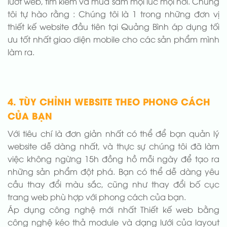
lướt web, tìm kiếm và mua sắm mọi lúc mọi nơi. Chúng
tôi tự hào rằng : Chúng tôi là 1 trong những đơn vị
thiết kế website đầu tiên tại Quảng Bình áp dụng tối
ưu tốt nhất giao diện mobile cho các sản phẩm mình
làm ra.
4. TÙY CHỈNH WEBSITE THEO PHONG CÁCH
CỦA BẠN
Với tiêu chí là đơn giản nhất có thể để bạn quản lý
website dễ dàng nhất, và thực sự chúng tôi đã làm
việc không ngừng 15h đồng hồ mỗi ngày để tạo ra
những sản phẩm đột phá. Bạn có thể dễ dàng yêu
cầu thay đổi màu sắc, cũng như thay đổi bố cục
trang web phù hợp với phong cách của bạn.
Áp dụng công nghệ mới nhất Thiết kế web bằng
công nghệ kéo thả module và dạng lưới của layout