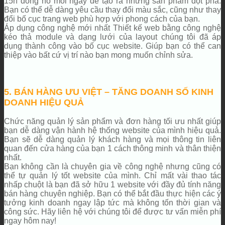
15h đồng hồ mỗi ngày để tạo ra những sản phẩm đột phá.
Bạn có thể dễ dàng yêu cầu thay đổi màu sắc, cũng như thay
đổi bố cục trang web phù hợp với phong cách của bạn.
Áp dụng công nghệ mới nhất Thiết kế web bằng công nghệ
kéo thả module và dạng lưới của layout chúng tôi đã áp
dụng thành công vào bố cục website. Giúp bạn có thể can
thiệp vào bất cứ vị trí nào bạn mong muốn chỉnh sửa.
5. BÁN HÀNG ƯU VIỆT – TĂNG DOANH SỐ KINH
DOANH HIỆU QUẢ
Chức năng quản lý sản phẩm và đơn hàng tối ưu nhất giúp
bạn dễ dàng vận hành hệ thống website của mình hiệu quả.
Bạn sẽ dễ dàng quản lý khách hàng và mọi thông tin liên
quan đến cửa hàng của bạn 1 cách thông minh và thân thiện
nhất.
Bạn không cần là chuyên gia về công nghệ nhưng cũng có
thể tự quản lý tốt website của mình. Chỉ mất vài thao tác
nhấp chuột là bạn đã sở hữu 1 website với đầy đủ tính năng
bán hàng chuyên nghiệp. Bạn có thể bắt đầu thực hiện các ý
tưởng kinh doanh ngay lập tức mà không tốn thời gian và
công sức. Hãy liên hệ với chúng tôi để được tư vấn miễn phí
ngay hôm nay!