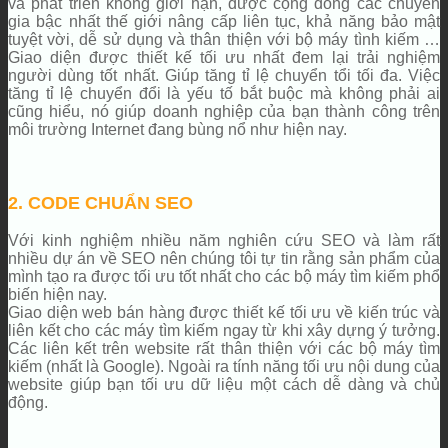
và phát triển không giới hạn, được cộng đồng các chuyên
gia bậc nhất thế giới nâng cấp liên tục, khả năng bảo mật
tuyệt vời, dễ sử dụng và thân thiện với bộ máy tình kiếm …
Giao diện được thiết kế tối ưu nhất đem lại trải nghiệm
người dùng tốt nhất. Giúp tăng tỉ lệ chuyển tổi tối đa. Việc
tăng tỉ lệ chuyển đổi là yếu tố bắt buộc mà không phải ai
cũng hiểu, nó giúp doanh nghiệp của bạn thành công trên
môi trường Internet đang bùng nổ như hiện nay.
2. CODE CHUẨN SEO
Với kinh nghiệm nhiều năm nghiên cứu SEO và làm rất
nhiều dự án về SEO nên chúng tôi tự tin rằng sản phẩm của
mình tạo ra được tối ưu tốt nhất cho các bộ máy tìm kiếm phổ
biến hiện nay.
Giao diện web bán hàng được thiết kế tối ưu về kiến trúc và
liên kết cho các máy tìm kiếm ngay từ khi xây dựng ý tưởng.
Các liên kết trên website rất thân thiện với các bộ máy tìm
kiếm (nhất là Google). Ngoài ra tính năng tối ưu nội dung của
website giúp bạn tối ưu dữ liệu một cách dễ dàng và chủ
động.