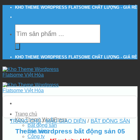
Skip
KHO THEME WORDPRESS FLATSOME CHẤT LƯỢNG - GIÁ RẺ
to
content
Tìm
kiếm
sản
phẩm
KHO THEME WORDPRESS FLATSOME CHẤT LƯỢNG - GIÁ RẺ
Trang chủ
Kho Theme WordPress
TRANG CHỦ
/
MẪU GIAO DIỆN
/
BẤT ĐỘNG SẢN
Bất động sản
Theme wordpress bất động sản 05
Bán hàng
Công ty