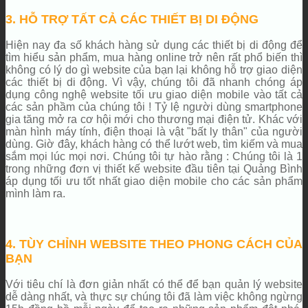
3. HỖ TRỢ TẤT CẢ CÁC THIẾT BỊ DI ĐỘNG
Hiện nay đa số khách hàng sử dụng các thiết bị di động để
tìm hiểu sản phẩm, mua hàng online trở nên rất phổ biến thì
không có lý do gì website của bạn lại không hỗ trợ giao diện
các thiết bị di động. Vì vậy, chúng tôi đã nhanh chóng áp
dụng công nghệ website tối ưu giao diện mobile vào tất cả
các sản phầm của chúng tôi ! Tỷ lệ người dùng smartphone
gia tăng mở ra cơ hội mới cho thương mại điện tử. Khác với
màn hình máy tính, điện thoại là vật "bất ly thân" của người
dùng. Giờ đây, khách hàng có thể lướt web, tìm kiếm và mua
sắm mọi lúc mọi nơi. Chúng tôi tự hào rằng : Chúng tôi là 1
trong những đơn vị thiết kế website đầu tiên tại Quảng Bình
áp dụng tối ưu tốt nhất giao diện mobile cho các sản phẩm
mình làm ra.
4. TÙY CHỈNH WEBSITE THEO PHONG CÁCH CỦA
BẠN
Với tiêu chí là đơn giản nhất có thể để bạn quản lý website
dễ dàng nhất, và thực sự chúng tôi đã làm việc không ngừng