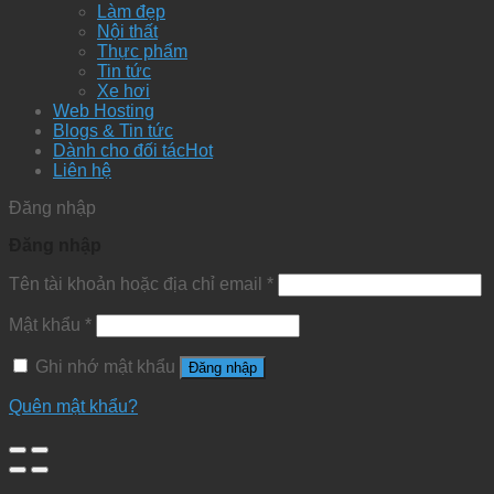
Làm đẹp
Nội thất
Thực phẩm
Tin tức
Xe hơi
Web Hosting
Blogs & Tin tức
Dành cho đối tác
Liên hệ
Đăng nhập
Đăng nhập
Tên tài khoản hoặc địa chỉ email
*
Mật khẩu
*
Ghi nhớ mật khẩu
Đăng nhập
Quên mật khẩu?