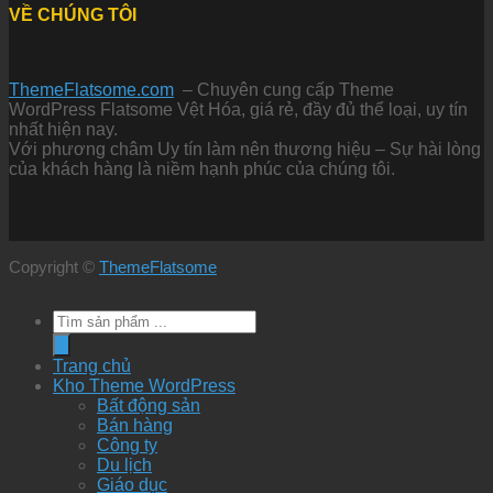
VỀ CHÚNG TÔI
ThemeFlatsome.com
– Chuyên cung cấp Theme
WordPress Flatsome Vệt Hóa, giá rẻ, đầy đủ thể loại, uy tín
nhất hiện nay.
Với phương châm Uy tín làm nên thương hiệu – Sự hài lòng
của khách hàng là niềm hạnh phúc của chúng tôi.
Copyright ©
ThemeFlatsome
Tìm
kiếm
sản
Trang chủ
phẩm
Kho Theme WordPress
Bất động sản
Bán hàng
Công ty
Du lịch
Giáo dục