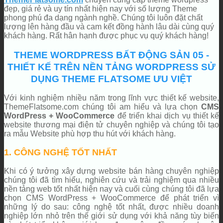
đẹp, giá rẻ và uy tín nhất hiện nay với số lượng Theme
phong phú đa dạng ngành nghề. Chúng tôi luôn đặt chất
lượng lên hàng đầu và cam kết đồng hành lâu dài cùng quý
khách hàng. Rất hân hạnh được phục vụ quý khách hàng!
THEME WORDPRESS BẤT ĐỘNG SẢN 05 -
THIẾT KẾ TRÊN NỀN TẢNG WORDPRESS SỬ
DỤNG THEME FLATSOME ƯU VIỆT
Với kinh nghiệm nhiều năm trong lĩnh vực thiết kế website,
ThemeFlatsome.com chúng tôi am hiểu và lựa chọn
CMS
WordPress + WooCommerce
để triển khai dịch vụ thiết kế
website thương mại điện tử chuyên nghiệp và chúng tôi tạo
ra mẫu Website phù hợp thu hút với khách hàng.
1. CÔNG NGHỆ TỐT NHẤT
Khi có ý tưởng xây dựng website bán hàng chuyên nghiệp
chúng tôi đã tìm hiểu, nghiên cứu và trải nghiệm qua nhiều
nền tảng web tốt nhất hiện nay và cuối cùng chúng tôi đã lựa
chọn CMS WordPress + WooCommerce để phát triển vì
những lý do sau: công nghệ tốt nhất, được nhiều doanh
nghiệp lớn nhỏ trên thế giới sử dụng với khả năng tùy biến