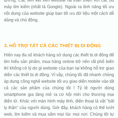
tưởng. Các liên kết trên website rất thân thiện với các bộ
máy tìm kiếm (nhất là Google). Ngoài ra tính năng tối ưu
nội dung của website giúp bạn tối ưu dữ liệu một cách dễ
dàng và chủ động.
3. HỖ TRỢ TẤT CẢ CÁC THIẾT BỊ DI ĐỘNG
Hiện nay đa số khách hàng sử dụng các thiết bị di động để
tìm hiểu sản phẩm, mua hàng online trở nên rất phổ biến
thì không có lý do gì website của bạn lại không hỗ trợ giao
diện các thiết bị di động. Vì vậy, chúng tôi đã nhanh chóng
áp dụng công nghệ website tối ưu giao diện mobile vào tất
cả các sản phầm của chúng tôi ! Tỷ lệ người dùng
smartphone gia tăng mở ra cơ hội mới cho thương mại
điện tử. Khác với màn hình máy tính, điện thoại là vật "bất
ly thân" của người dùng. Giờ đây, khách hàng có thể lướt
web, tìm kiếm và mua sắm mọi lúc mọi nơi. Chúng tôi tự