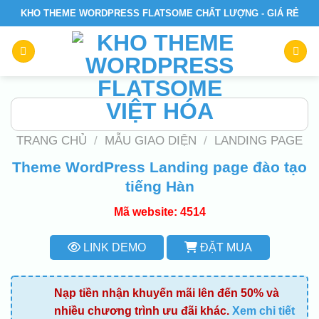
Skip
KHO THEME WORDPRESS FLATSOME CHẤT LƯỢNG - GIÁ RẺ
to
content
TRANG CHỦ
/
MẪU GIAO DIỆN
/
LANDING PAGE
Theme WordPress Landing page đào tạo
tiếng Hàn
Mã website: 4514
LINK DEMO
ĐẶT MUA
Nạp tiền nhận khuyến mãi lên đến 50% và
nhiều chương trình ưu đãi khác.
Xem chi tiết