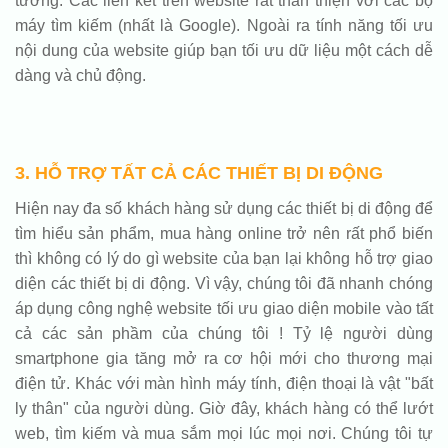
tưởng. Các liên kết trên website rất thân thiện với các bộ
máy tìm kiếm (nhất là Google). Ngoài ra tính năng tối ưu
nội dung của website giúp bạn tối ưu dữ liệu một cách dễ
dàng và chủ động.
3. HỖ TRỢ TẤT CẢ CÁC THIẾT BỊ DI ĐỘNG
Hiện nay đa số khách hàng sử dụng các thiết bị di động để
tìm hiểu sản phẩm, mua hàng online trở nên rất phổ biến
thì không có lý do gì website của bạn lại không hỗ trợ giao
diện các thiết bị di động. Vì vậy, chúng tôi đã nhanh chóng
áp dụng công nghệ website tối ưu giao diện mobile vào tất
cả các sản phầm của chúng tôi ! Tỷ lệ người dùng
smartphone gia tăng mở ra cơ hội mới cho thương mại
điện tử. Khác với màn hình máy tính, điện thoại là vật "bất
ly thân" của người dùng. Giờ đây, khách hàng có thể lướt
web, tìm kiếm và mua sắm mọi lúc mọi nơi. Chúng tôi tự