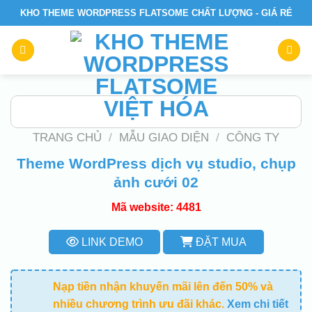
Skip
KHO THEME WORDPRESS FLATSOME CHẤT LƯỢNG - GIÁ RẺ
to
content
TRANG CHỦ
/
MẪU GIAO DIỆN
/
CÔNG TY
Theme WordPress dịch vụ studio, chụp
ảnh cưới 02
Mã website: 4481
LINK DEMO
ĐẶT MUA
Nạp tiền nhận khuyến mãi lên đến 50% và
nhiều chương trình ưu đãi khác.
Xem chi tiết