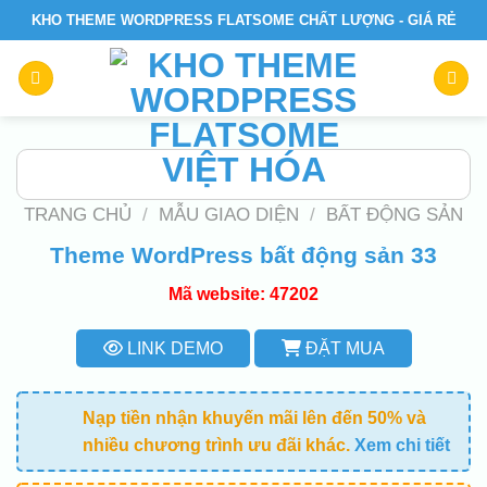
Skip
KHO THEME WORDPRESS FLATSOME CHẤT LƯỢNG - GIÁ RẺ
to
content
TRANG CHỦ
/
MẪU GIAO DIỆN
/
BẤT ĐỘNG SẢN
Theme WordPress bất động sản 33
Mã website: 47202
LINK DEMO
ĐẶT MUA
Nạp tiền nhận khuyến mãi lên đến 50% và
nhiều chương trình ưu đãi khác.
Xem chi tiết