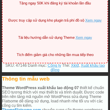
Tặng ngay 50K khi đăng ký tài khoản lần đầu
Được truy cập sử dụng kho plugin trả phí đồ sộ
Xem ngay
Tài liệu hướng dẫn sử dụng Theme
Xem ngay
Tích điểm giảm giá cho những lần mua tiếp theo
SKU:
47146
Danh mục:
Công ty
Thẻ:
Xklđ
,
Xuất khẩu lao
động
Thông tin mẫu web
Theme WordPress xuất khẩu lao động 07
thiết kế chuẩn
SEO tương thích với mọi thiết bị và trình duyệt. Được code
trên nền tảng mã nguồn mở WordPress sửa dụng Theme
Flatsome dễ dàng sử dụng, load nhanh nhẹ tối ưu với các
công cụ tìm kiếm.
ThemeFlatsome.com
chuyên cung cấp theme wordpress