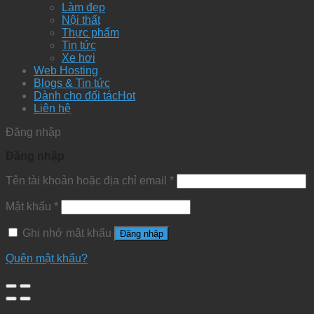
Làm đẹp
Nội thất
Thực phẩm
Tin tức
Xe hơi
Web Hosting
Blogs & Tin tức
Dành cho đối tác
Liên hệ
Đăng nhập
Đăng nhập
Tên tài khoản hoặc địa chỉ email
*
Mật khẩu
*
Ghi nhớ mật khẩu
Đăng nhập
Quên mật khẩu?