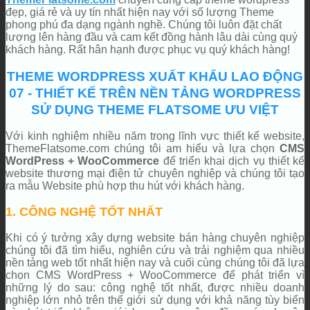
đẹp, giá rẻ và uy tín nhất hiện nay với số lượng Theme
phong phú đa dạng ngành nghề. Chúng tôi luôn đặt chất
lượng lên hàng đầu và cam kết đồng hành lâu dài cùng quý
khách hàng. Rất hân hạnh được phục vụ quý khách hàng!
THEME WORDPRESS XUẤT KHẨU LAO ĐỘNG
07 - THIẾT KẾ TRÊN NỀN TẢNG WORDPRESS
SỬ DỤNG THEME FLATSOME ƯU VIỆT
Với kinh nghiệm nhiều năm trong lĩnh vực thiết kế website,
ThemeFlatsome.com chúng tôi am hiểu và lựa chọn
CMS
WordPress + WooCommerce
để triển khai dịch vụ thiết kế
website thương mại điện tử chuyên nghiệp và chúng tôi tạo
ra mẫu Website phù hợp thu hút với khách hàng.
1. CÔNG NGHỆ TỐT NHẤT
Khi có ý tưởng xây dựng website bán hàng chuyên nghiệp
chúng tôi đã tìm hiểu, nghiên cứu và trải nghiệm qua nhiều
nền tảng web tốt nhất hiện nay và cuối cùng chúng tôi đã lựa
chọn CMS WordPress + WooCommerce để phát triển vì
những lý do sau: công nghệ tốt nhất, được nhiều doanh
nghiệp lớn nhỏ trên thế giới sử dụng với khả năng tùy biến