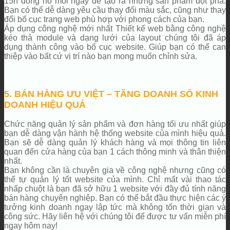
15h đồng hồ mỗi ngày để tạo ra những sản phẩm đột phá.
Bạn có thể dễ dàng yêu cầu thay đổi màu sắc, cũng như thay
đổi bố cục trang web phù hợp với phong cách của bạn.
Áp dụng công nghệ mới nhất Thiết kế web bằng công nghệ
kéo thả module và dạng lưới của layout chúng tôi đã áp
dụng thành công vào bố cục website. Giúp bạn có thể can
thiệp vào bất cứ vị trí nào bạn mong muốn chỉnh sửa.
5. BÁN HÀNG ƯU VIỆT – TĂNG DOANH SỐ KINH
DOANH HIỆU QUẢ
Chức năng quản lý sản phẩm và đơn hàng tối ưu nhất giúp
bạn dễ dàng vận hành hệ thống website của mình hiệu quả.
Bạn sẽ dễ dàng quản lý khách hàng và mọi thông tin liên
quan đến cửa hàng của bạn 1 cách thông minh và thân thiện
nhất.
Bạn không cần là chuyên gia về công nghệ nhưng cũng có
thể tự quản lý tốt website của mình. Chỉ mất vài thao tác
nhấp chuột là bạn đã sở hữu 1 website với đầy đủ tính năng
bán hàng chuyên nghiệp. Bạn có thể bắt đầu thực hiện các ý
tưởng kinh doanh ngay lập tức mà không tốn thời gian và
công sức. Hãy liên hệ với chúng tôi để được tư vấn miễn phí
ngay hôm nay!