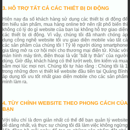
3. HỖ TRỢ TẤT CẢ CÁC THIẾT BỊ DI ĐỘNG
Hiện nay đa số khách hàng sử dụng các thiết bị di động để
tìm hiểu sản phẩm, mua hàng online trở nên rất phổ biến thì
không có lý do gì website của bạn lại không hỗ trợ giao diện
các thiết bị di động. Vì vậy, chúng tôi đã nhanh chóng áp
dụng công nghệ website tối ưu giao diện mobile vào tất cả
các sản phầm của chúng tôi ! Tỷ lệ người dùng smartphone
gia tăng mở ra cơ hội mới cho thương mại điện tử. Khác với
màn hình máy tính, điện thoại là vật "bất ly thân" của người
dùng. Giờ đây, khách hàng có thể lướt web, tìm kiếm và mua
sắm mọi lúc mọi nơi. Chúng tôi tự hào rằng : Chúng tôi là 1
trong những đơn vị thiết kế website đầu tiên tại Quảng Bình
áp dụng tối ưu tốt nhất giao diện mobile cho các sản phẩm
mình làm ra.
4. TÙY CHỈNH WEBSITE THEO PHONG CÁCH CỦA
BẠN
Với tiêu chí là đơn giản nhất có thể để bạn quản lý website
dễ dàng nhất, và thực sự chúng tôi đã làm việc không ngừng