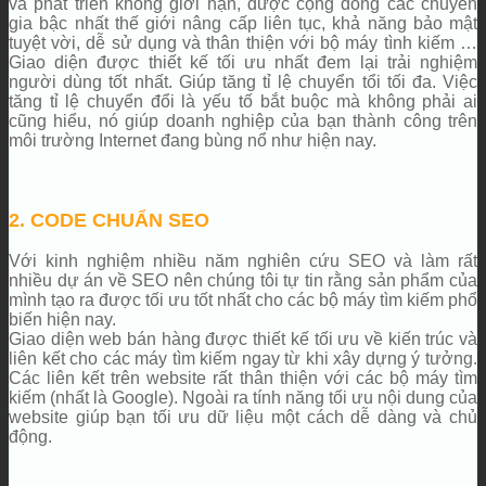
và phát triển không giới hạn, được cộng đồng các chuyên
gia bậc nhất thế giới nâng cấp liên tục, khả năng bảo mật
tuyệt vời, dễ sử dụng và thân thiện với bộ máy tình kiếm …
Giao diện được thiết kế tối ưu nhất đem lại trải nghiệm
người dùng tốt nhất. Giúp tăng tỉ lệ chuyển tổi tối đa. Việc
tăng tỉ lệ chuyển đổi là yếu tố bắt buộc mà không phải ai
cũng hiểu, nó giúp doanh nghiệp của bạn thành công trên
môi trường Internet đang bùng nổ như hiện nay.
2. CODE CHUẨN SEO
Với kinh nghiệm nhiều năm nghiên cứu SEO và làm rất
nhiều dự án về SEO nên chúng tôi tự tin rằng sản phẩm của
mình tạo ra được tối ưu tốt nhất cho các bộ máy tìm kiếm phổ
biến hiện nay.
Giao diện web bán hàng được thiết kế tối ưu về kiến trúc và
liên kết cho các máy tìm kiếm ngay từ khi xây dựng ý tưởng.
Các liên kết trên website rất thân thiện với các bộ máy tìm
kiếm (nhất là Google). Ngoài ra tính năng tối ưu nội dung của
website giúp bạn tối ưu dữ liệu một cách dễ dàng và chủ
động.