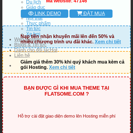
Mã website: 47146
Du lịch
Giáo dục
Làm đẹp
LINK DEMO
ĐẶT MUA
Nội thất
Thực phẩm
Tin tức
Xe hơi
Nạp tiền nhận khuyến mãi lên đến 50% và
Web Hosting
nhiều chương trình ưu đãi khác.
Xem chi tiết
Blogs & Tin tức
Dành cho đối tác
Liên hệ
Giảm giá thêm 30% khi quý khách mua kèm cả
gói Hosting.
Xem chi tiết
BẠN ĐƯỢC GÌ KHI MUA THEME TẠI
FLATSOME.COM ?
Hỗ trợ cài đặt giao diện demo lên Hosting miễn phí